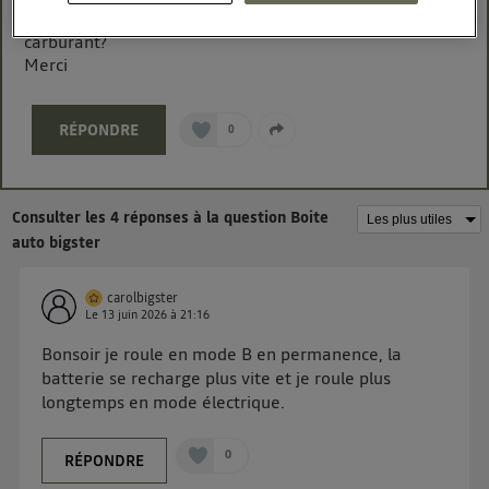
Quel mode D ou B choisir pour optimiser l'economie de
une connexion internet fournie par
un opérateur
carburant?
télécom participant
et que vous consentez sur
Merci
chaque site).
La technologie Utiq a été conçue pour la protection
de vos données personnelles en vous offrant choix et
RÉPONDRE
0
contrôle.
Elle utilise un identifiant créé par votre opérateur
télécom basé sur votre adresse IP et une référence
Consulter les 4 réponses à la question Boite
de votre contrat internet (ex : votre numéro de
auto bigster
téléphone).
L'identifiant est associé à votre connexion internet.
carolbigster
Ainsi, toutes les personnes utilisant la même
Le
13 juin 2026
à
21:16
connexion et ayant consenties se verront attribuer le
Bonsoir je roule en mode B en permanence, la
même identifiant. En général :
batterie se recharge plus vite et je roule plus
Pour une
connexion foyer
(ex : Wi-Fi), la personnalisation sera basée
longtemps en mode électrique.
sur la navigation des membres du foyer ayant consentis.
Pour une
connexion mobile
, la personnalisation sera basée
uniquement sur la navigation de l'utilisateur du mobile.
0
RÉPONDRE
Vous pouvez à tout moment retirer ce consentement