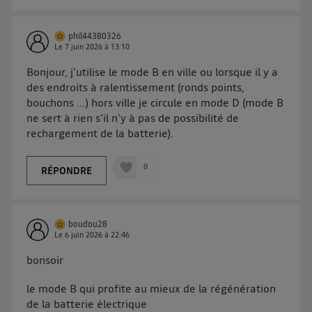
sur
le portail d’Utiq
("
") ou via la page
« gérer Utiq » en bas de ce site. Pour plus
d'informations, veuillez consulter
la Politique
phil44380326
Le
7 juin 2026
à
13:10
d'information sur les données personnelles
d'Utiq
.
Bonjour, j'utilise le mode B en ville ou lorsque il y a
des endroits à ralentissement (ronds points,
bouchons ...) hors ville je circule en mode D (mode B
ne sert à rien s'il n'y à pas de possibilité de
rechargement de la batterie).
0
RÉPONDRE
boudou28
Le
6 juin 2026
à
22:46
bonsoir
le mode B qui profite au mieux de la régénération
de la batterie électrique