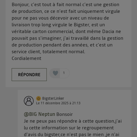
Elle utilise un identifiant créé par votre opérateur
Bonjour, c'est tout à fait normal c'est une gestion
télécom basé sur votre adresse IP et une référence
de production, ce ce n'est fait uniquement virgule
de votre contrat internet (ex : votre numéro de
pour ne pas vous décevoir avec un niveau de
téléphone).
livraison trop long virgule le Bigster, est un
véritable carton commercial, dont même Dacia ne
L'identifiant est associé à votre connexion internet.
pouvait pas s'imaginer, j'ai travaillé dans la gestion
Ainsi, toutes les personnes utilisant la même
de production pendant des années, et c'est un
connexion et ayant consenties se verront attribuer le
service client, totalement normal.
même identifiant. En général :
Cordialement
Pour une
connexion foyer
(ex : Wi-Fi), la personnalisation sera basée
sur la navigation des membres du foyer ayant consentis.
Pour une
connexion mobile
, la personnalisation sera basée
1
RÉPONDRE
uniquement sur la navigation de l'utilisateur du mobile.
Vous pouvez à tout moment retirer ce consentement
sur
le portail d’Utiq
("
") ou via la page
« gérer Utiq » en bas de ce site. Pour plus
BigsterLinker
Le
11 décembre 2025
à
21:13
d'informations, veuillez consulter
la Politique
d'information sur les données personnelles
@BIG Neptun
Bonsoir
d'Utiq
.
Je ne peux pas répondre à cette question,j'ai
lu cette information sur le regroupement
d'avis du bigster,ce n'est pas le mien ,je n'ai