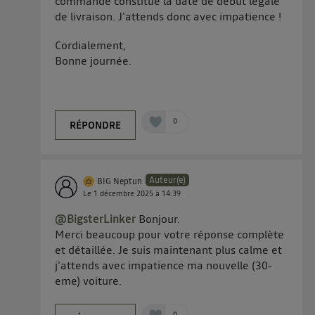
commande constitue la date de début légale
de livraison. J'attends donc avec impatience !
Cordialement,
Bonne journée.
0
RÉPONDRE
Auteur(e)
BIG Neptun
Le
1 décembre 2025
à
14:39
@BigsterLinker
Bonjour.
Merci beaucoup pour votre réponse complète
et détaillée. Je suis maintenant plus calme et
j'attends avec impatience ma nouvelle (30-
eme) voiture.
0