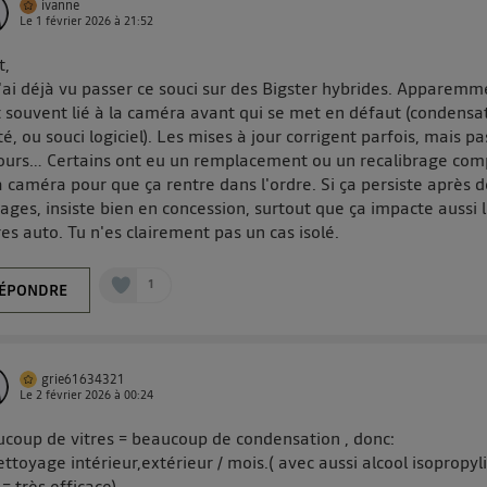
ivanne
personnelles d'Utiq
.
Le
1 février 2026
à
21:52
t,
j'ai déjà vu passer ce souci sur des Bigster hybrides. Apparemm
t souvent lié à la caméra avant qui se met en défaut (condensa
té, ou souci logiciel). Les mises à jour corrigent parfois, mais pa
ours… Certains ont eu un remplacement ou un recalibrage com
a caméra pour que ça rentre dans l'ordre. Si ça persiste après 
ages, insiste bien en concession, surtout que ça impacte aussi 
es auto. Tu n'es clairement pas un cas isolé.
1
ÉPONDRE
grie61634321
Le
2 février 2026
à
00:24
coup de vitres = beaucoup de condensation , donc:
ettoyage intérieur,extérieur / mois.( avec aussi alcool isopropyl
 = très efficace)