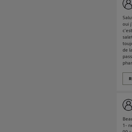
Salu
oui 
c'es
sale
touj
de l
pass
phar
R
Beau
1- n
90 =