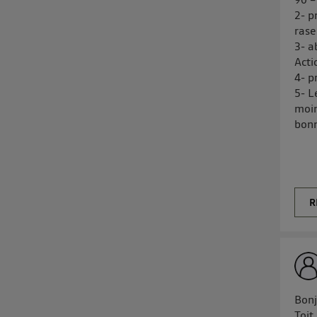
2- p
rase
3- a
Acti
4- p
5- L
moin
bon
R
Bon
Toit