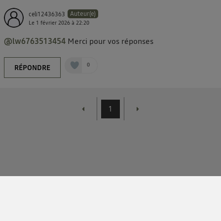
Auteur(e)
celi12436363
Le
1 février 2026
à
22:20
@lw6763513454
Merci pour vos réponses
0
RÉPONDRE
1