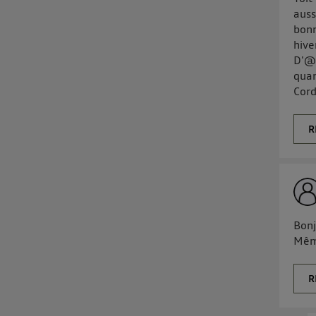
auss
bonn
hive
D'@i
quan
Cor
R
Bonj
Même
R