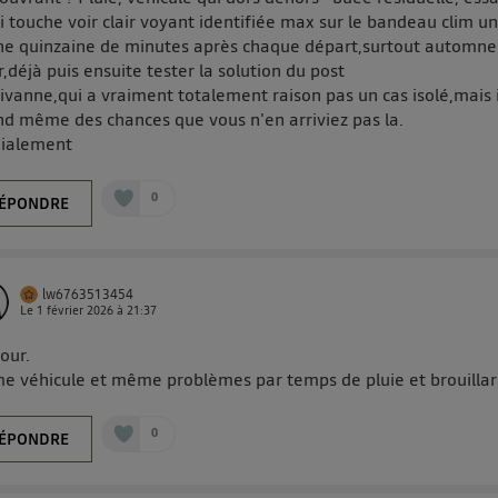
i touche voir clair voyant identifiée max sur le bandeau clim u
e quinzaine de minutes après chaque départ,surtout automne
r,déjà puis ensuite tester la solution du post
vanne,qui a vraiment totalement raison pas un cas isolé,mais i
d même des chances que vous n'en arriviez pas la.
dialement
0
ÉPONDRE
lw6763513454
Le
1 février 2026
à
21:37
our.
 véhicule et même problèmes par temps de pluie et brouillar
0
ÉPONDRE