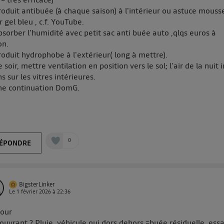
roduit antibuée (à chaque saison) à l'intérieur ou astuce mouss
r gel bleu , c.f. YouTube.
bsorber l'humidité avec petit sac anti buée auto ,qlqs euros à
on.
roduit hydrophobe à l'extérieur( long à mettre).
e soir, mettre ventilation en position vers le sol; l'air de la nuit i
s sur les vitres intérieures.
ne continuation DomG.
0
ÉPONDRE
BigsterLinker
Le
1 février 2026
à
22:36
jour
 ouvrant ? Pluie, véhicule qui dors dehors =buée résiduelle, ess