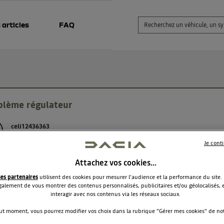
 articles
FAQ
blème régulateur
celi12436363
Le
1 février 2026
à
21:23
Je cont
our, Proprietaire d'un Bigster hybrid depuis octobre 2025, nous
Attachez vos cookies…
ontrons un problème avec le régulateur adaptatif qui se
nnecte régulièrement. Nous avons simultanément les messag
ses partenaires
utilisent des cookies pour mesurer l'audience et la performance du site.
ants "Régulateur adaptatif déconnecté" et "Caméra avant
alement de vous montrer des contenus personnalisés, publicitaires et/ou géolocalisés, e
interagir avec nos contenus via les réseaux sociaux.
sibilité" de ce fait le régulateur ne fonctionne plus et le systèm
e automatique non plus. Nous en sommes au 2 ème passage 
ut moment, vous pourrez modifier vos choix dans la rubrique "Gérer mes cookies" de notr
ier des mises à jour mais le problème persiste. Rencontrez vous