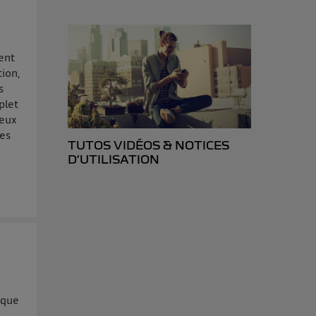
ent
tion,
s
plet
deux
les
TUTOS VIDÉOS & NOTICES
D’UTILISATION
ique