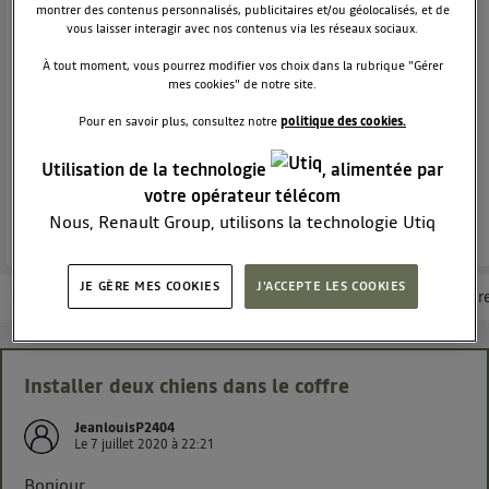
SUV
DACIA
montrer des contenus personnalisés, publicitaires et/ou géolocalisés, et de
38289
membres
vous laisser interagir avec nos contenus via les réseaux sociaux.
Voir la description
À tout moment, vous pourrez modifier vos choix dans la rubrique "Gérer
mes cookies" de notre site.
Dacia Duster - L'authentique SUV
Pour en savoir plus, consultez notre
politique des cookies.
POSEZ UNE QUESTION
Utilisation de la technologie
, alimentée par
votre opérateur télécom
REJOINDRE
Nous, Renault Group, utilisons la technologie Utiq
pour nos activités digitales (telles que décrites dans
cette notice de consentement) et liées à votre
JE GÈRE MES COOKIES
J'ACCEPTE LES COOKIES
Les questions de la communauté
Les articles
Consultez la brochur
navigation sur
nos site(s)
(seulement si vous utilisez
une connexion internet fournie par
un opérateur
télécom participant
et que vous consentez sur
chaque site).
Installer deux chiens dans le coffre
La technologie Utiq a été conçue pour la protection
JeanlouisP2404
de vos données personnelles en vous offrant choix et
Le
7 juillet 2020
à
22:21
contrôle.
Elle utilise un identifiant créé par votre opérateur
Bonjour,