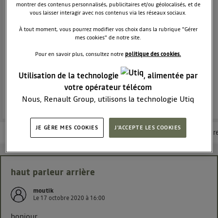
CITADINE
DACIA
montrer des contenus personnalisés, publicitaires et/ou géolocalisés, et de
12216
membres
vous laisser interagir avec nos contenus via les réseaux sociaux.
Voir la description
À tout moment, vous pourrez modifier vos choix dans la rubrique "Gérer
mes cookies" de notre site.
Dacia Sandero - La berline moderne et attractive
Pour en savoir plus, consultez notre
politique des cookies.
POSEZ UNE QUESTION
Utilisation de la technologie
, alimentée par
votre opérateur télécom
REJOINDRE
Nous, Renault Group, utilisons la technologie Utiq
pour nos activités digitales (telles que décrites dans
cette notice de consentement) et liées à votre
JE GÈRE MES COOKIES
J'ACCEPTE LES COOKIES
Les questions de la communauté
Les articles
Consultez la brochur
navigation sur
nos site(s)
(seulement si vous utilisez
une connexion internet fournie par
un opérateur
télécom participant
et que vous consentez sur
chaque site).
haut parleur arrière
La technologie Utiq a été conçue pour la protection
moutik
de vos données personnelles en vous offrant choix et
Le
17 octobre 2020
à
16:00
contrôle.
Elle utilise un identifiant créé par votre opérateur
bonjour