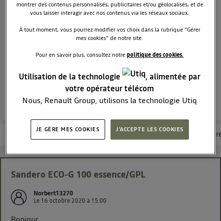
CITADINE
DACIA
montrer des contenus personnalisés, publicitaires et/ou géolocalisés, et de
12216
membres
vous laisser interagir avec nos contenus via les réseaux sociaux.
Voir la description
À tout moment, vous pourrez modifier vos choix dans la rubrique "Gérer
mes cookies" de notre site.
Dacia Sandero - La berline moderne et attractive
Pour en savoir plus, consultez notre
politique des cookies.
POSEZ UNE QUESTION
Utilisation de la technologie
, alimentée par
votre opérateur télécom
REJOINDRE
Nous, Renault Group, utilisons la technologie Utiq
pour nos activités digitales (telles que décrites dans
cette notice de consentement) et liées à votre
JE GÈRE MES COOKIES
J'ACCEPTE LES COOKIES
Les questions de la communauté
Les articles
Consultez la brochur
navigation sur
nos site(s)
(seulement si vous utilisez
une connexion internet fournie par
un opérateur
télécom participant
et que vous consentez sur
chaque site).
Sandero ECO-G 100 essence/GPL
La technologie Utiq a été conçue pour la protection
Norbert13270
de vos données personnelles en vous offrant choix et
Le
16 octobre 2020
à
15:00
contrôle.
Elle utilise un identifiant créé par votre opérateur
Bonjour,