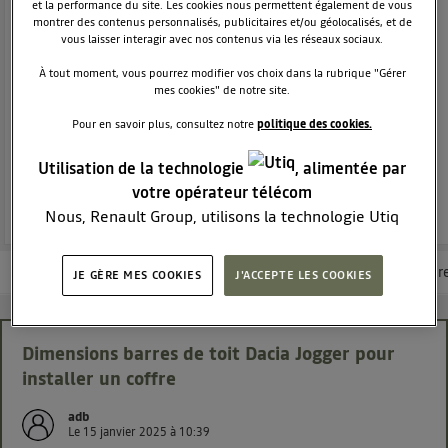
THERMIQUE
DACIA
et la performance du site. Les cookies nous permettent également de vous
2229
membres
montrer des contenus personnalisés, publicitaires et/ou géolocalisés, et de
vous laisser interagir avec nos contenus via les réseaux sociaux.
Voir la description
À tout moment, vous pourrez modifier vos choix dans la rubrique "Gérer
Dacia Jogger - La familiale 7 places réinvenée
mes cookies" de notre site.
Pour en savoir plus, consultez notre
politique des cookies.
POSEZ UNE QUESTION
Utilisation de la technologie
, alimentée par
REJOINDRE
votre opérateur télécom
Nous, Renault Group, utilisons la technologie Utiq
pour nos activités digitales (telles que décrites dans
cette notice de consentement) et liées à votre
Les questions de la communauté
Les articles
Consultez la brochur
JE GÈRE MES COOKIES
J'ACCEPTE LES COOKIES
navigation sur
nos site(s)
(seulement si vous utilisez
une connexion internet fournie par
un opérateur
télécom participant
et que vous consentez sur
Dimensions barres de toit Dacia Jogger pour
chaque site).
installer un coffre
La technologie Utiq a été conçue pour la protection
de vos données personnelles en vous offrant choix et
adb
contrôle.
Le
15 janvier 2025
à
10:39