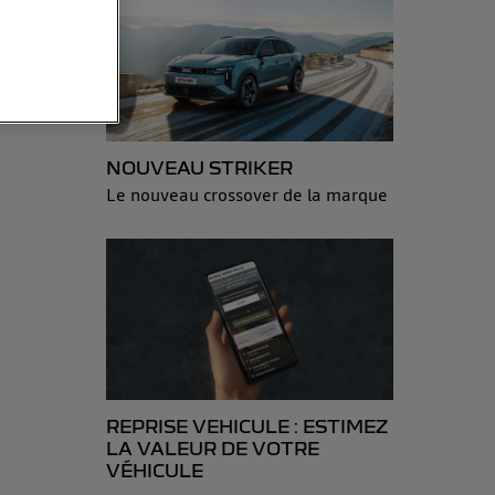
sonnelles en
e adresse IP
éphone).
 personnes
NOUVEAU STRIKER
r le même
Le nouveau crossover de la marque
es du foyer ayant
isateur du mobile.
d’Utiq
("
ur plus
s données
REPRISE VEHICULE : ESTIMEZ
LA VALEUR DE VOTRE
VÉHICULE