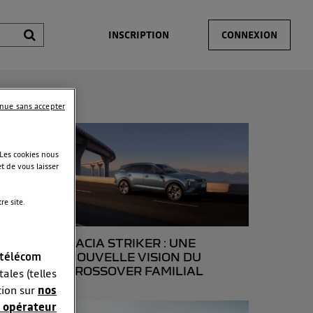
INSCRIPTION
CONNEXION
inue sans accepter
 Les cookies nous
t de vous laisser
e site.
dero
DACIA STRIKER : UNE
 télécom
NOUVELLE VISION DU
CROSSOVER FAMILIAL
ales (telles
tion sur
nos
 opérateur