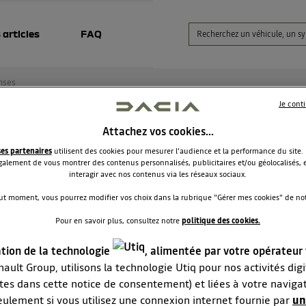
 articles
FAQ
nses
Je cont
Attachez vos cookies…
raison sandero berline
ses partenaires
utilisent des cookies pour mesurer l'audience et la performance du site.
alement de vous montrer des contenus personnalisés, publicitaires et/ou géolocalisés, e
Al6102
interagir avec nos contenus via les réseaux sociaux.
Le
20 mai 2026
à
19:29
ut moment, vous pourrez modifier vos choix dans la rubrique "Gérer mes cookies" de notr
our, quelle est le délai de livraison actuellement. Pour une san
Pour en savoir plus, consultez notre
politique des cookies.
nce 100cv
i
ation de la technologie
, alimentée par votre opérateur
ault Group, utilisons la technologie Utiq pour nos activités digit
RÉPONDRE
0
tes dans cette notice de consentement) et liées à votre naviga
eulement si vous utilisez une connexion internet fournie par
un