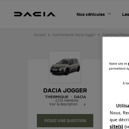
Nos véhicules
Les
Accueil
Communauté Dacia Jogger
Questions/Répo
Liv
Notre site et
permettent ég
À to
Bonj
DACIA JOGGER
esse
THERMIQUE
DACIA
Merc
-
2226
membres
Voir la description
Utilis
Nous, Ren
Dacia Jogger - La familiale 7 places
réinvenée
que décri
POSEZ UNE QUESTION
site(s)
(s