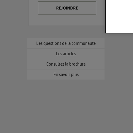
REJOINDRE
La techno
Elle utili
et un
L'ident
Les questions de la communauté
utilis
Les articles
Pour une
Consultez la brochure
Pour une
c
En savoir plus
Vous 
d'infor