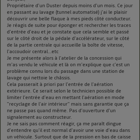
La technologie Utiq a été conçue pour la protection
Propriétaire d'un Duster depuis moins d'un mois. Ce jour
de vos données personnelles en vous offrant choix et
en passant au lavage (tunnel automatisé) j'ai le plaisir
contrôle.
découvrir une belle flaque à mes pieds côté conducteur.
Elle utilise un identifiant créé par votre opérateur
Je réagis de suite pour éponger et rechercher les traces
télécom basé sur votre adresse IP et une référence
d'entrée d'eau et je constate que cela semble et passé
de votre contrat internet (ex : votre numéro de
sur le côté droit de la pédale d'accélérateur, sur le côté
de la partie centrale qui accueille la boîte de vitesse,
téléphone).
l'accoudoir central...etc
L'identifiant est associé à votre connexion internet.
Je me présente alors à l'atelier de la concession qui
Ainsi, toutes les personnes utilisant la même
m'as vendu le véhicule et là on m'explique que c'est un
connexion et ayant consenties se verront attribuer le
problème connu lors du passage dans une station de
même identifiant. En général :
lavage qui nettoie le châssis.
Pour une
connexion foyer
(ex : Wi-Fi), la personnalisation sera basée
Cela passerait à priori par l'entrée de l'aération
sur la navigation des membres du foyer ayant consentis.
extérieure. Ce serait selon le technicien possible de
Pour une
connexion mobile
, la personnalisation sera basée
limiter l'entrée d'eau en mettant l'aération en mode
uniquement sur la navigation de l'utilisateur du mobile.
"recyclage de l'air intérieur" mais sans garantie que ça
Vous pouvez à tout moment retirer ce consentement
ne passe pas quand même. Pas d'ouverture d'un
sur
le portail d’Utiq
("
") ou via la page
signalement au constructeur.
« gérer Utiq » en bas de ce site. Pour plus
Je ne sais pas comment réagir, ça me paraît dingue
d'informations, veuillez consulter
la Politique
d'entendre qu'il est normal d'avoir une voie d'eau dans
d'information sur les données personnelles
un véhicule. Surtout que de la pression en bas de caisse