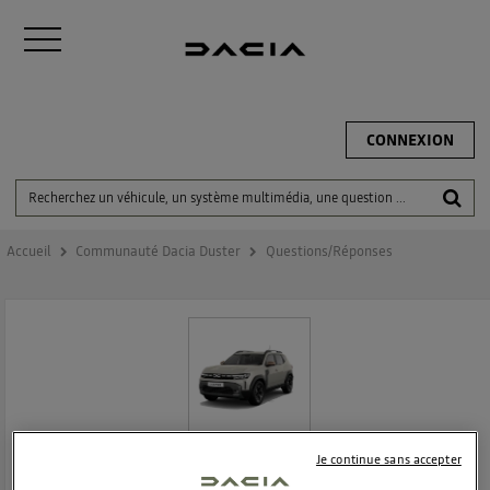
CONNEXION
Accueil
Communauté Dacia Duster
Questions/Réponses
DACIA DUSTER
Je continue sans accepter