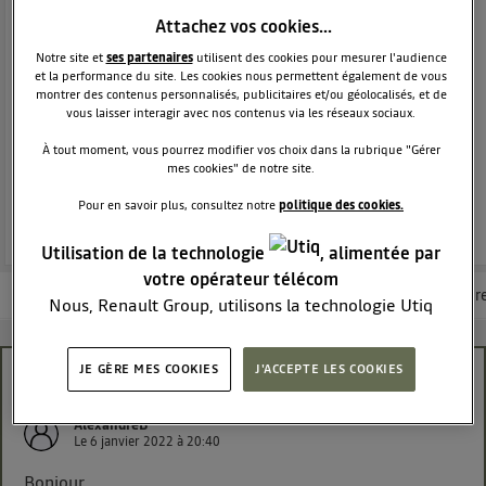
SUV
DACIA
Attachez vos cookies…
38289
membres
Voir la description
Notre site et
ses partenaires
utilisent des cookies pour mesurer l'audience
et la performance du site. Les cookies nous permettent également de vous
Dacia Duster - L'authentique SUV
montrer des contenus personnalisés, publicitaires et/ou géolocalisés, et de
vous laisser interagir avec nos contenus via les réseaux sociaux.
POSEZ UNE QUESTION
À tout moment, vous pourrez modifier vos choix dans la rubrique "Gérer
mes cookies" de notre site.
REJOINDRE
Pour en savoir plus, consultez notre
politique des cookies.
Utilisation de la technologie
, alimentée par
votre opérateur télécom
Les questions de la communauté
Les articles
Consultez la brochur
Nous, Renault Group, utilisons la technologie Utiq
pour nos activités digitales (telles que décrites dans
cette notice de consentement) et liées à votre
JE GÈRE MES COOKIES
J'ACCEPTE LES COOKIES
Duster : Eau dans l'habitacle après lavage
navigation sur
nos site(s)
(seulement si vous utilisez
une connexion internet fournie par
un opérateur
AlexandreB
télécom participant
et que vous consentez sur
Le
6 janvier 2022
à
20:40
chaque site).
Bonjour,