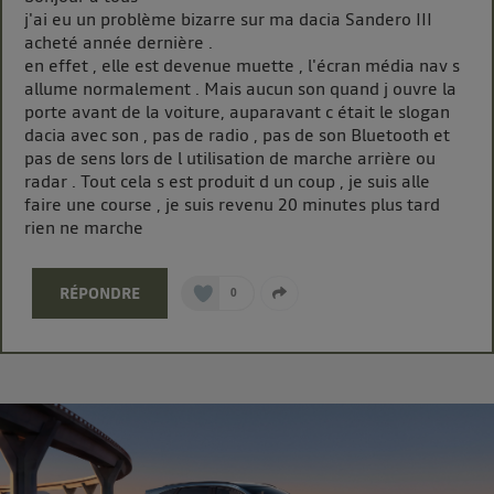
Elle utilise un identifiant créé par votre opérateur
j'ai eu un problème bizarre sur ma dacia Sandero III
télécom basé sur votre adresse IP et une référence
acheté année dernière .
de votre contrat internet (ex : votre numéro de
en effet , elle est devenue muette , l'écran média nav s
allume normalement . Mais aucun son quand j ouvre la
téléphone).
porte avant de la voiture, auparavant c était le slogan
L'identifiant est associé à votre connexion internet.
dacia avec son , pas de radio , pas de son Bluetooth et
Ainsi, toutes les personnes utilisant la même
pas de sens lors de l utilisation de marche arrière ou
connexion et ayant consenties se verront attribuer le
radar . Tout cela s est produit d un coup , je suis alle
même identifiant. En général :
faire une course , je suis revenu 20 minutes plus tard
Pour une
connexion foyer
(ex : Wi-Fi), la personnalisation sera basée
rien ne marche
sur la navigation des membres du foyer ayant consentis.
Pour une
connexion mobile
, la personnalisation sera basée
uniquement sur la navigation de l'utilisateur du mobile.
RÉPONDRE
0
Vous pouvez à tout moment retirer ce consentement
sur
le portail d’Utiq
("
") ou via la page
« gérer Utiq » en bas de ce site. Pour plus
d'informations, veuillez consulter
la Politique
d'information sur les données personnelles
d'Utiq
.