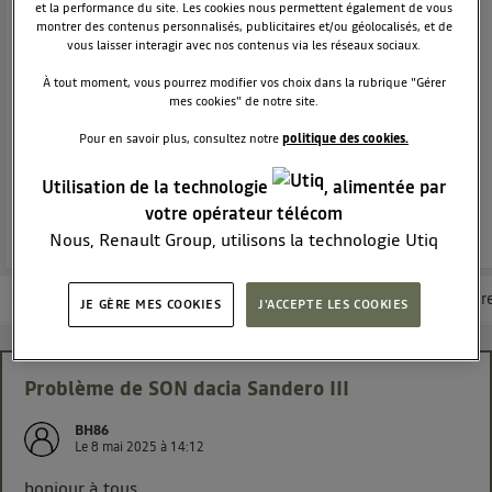
CITADINE
DACIA
et la performance du site. Les cookies nous permettent également de vous
1993
membres
montrer des contenus personnalisés, publicitaires et/ou géolocalisés, et de
vous laisser interagir avec nos contenus via les réseaux sociaux.
Voir la description
À tout moment, vous pourrez modifier vos choix dans la rubrique "Gérer
Le crossover robuste & polyvalent
mes cookies" de notre site.
Pour en savoir plus, consultez notre
politique des cookies.
POSEZ UNE QUESTION
Utilisation de la technologie
, alimentée par
REJOINDRE
votre opérateur télécom
Nous, Renault Group, utilisons la technologie Utiq
pour nos activités digitales (telles que décrites dans
cette notice de consentement) et liées à votre
Les questions de la communauté
Les articles
Consultez la brochur
JE GÈRE MES COOKIES
J'ACCEPTE LES COOKIES
navigation sur
nos site(s)
(seulement si vous utilisez
une connexion internet fournie par
un opérateur
télécom participant
et que vous consentez sur
Problème de SON dacia Sandero III
chaque site).
La technologie Utiq a été conçue pour la protection
BH86
Le
8 mai 2025
à
14:12
de vos données personnelles en vous offrant choix et
contrôle.
bonjour à tous