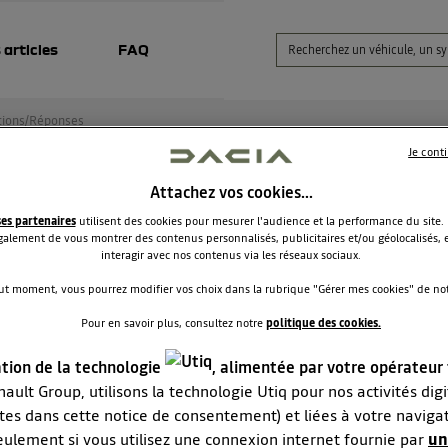
 articles
FAQ
ions/Réponses
Je cont
Attachez vos cookies…
dero stepway
ses partenaires
utilisent des cookies pour mesurer l'audience et la performance du site.
alement de vous montrer des contenus personnalisés, publicitaires et/ou géolocalisés, e
Mickael27
interagir avec nos contenus via les réseaux sociaux.
Le
22 février 2024
à
09:03
ut moment, vous pourrez modifier vos choix dans la rubrique "Gérer mes cookies" de notr
our. Je souhaiterais acquérir la sandero stepway en version
Pour en savoir plus, consultez notre
politique des cookies.
ême 90ch boite auto. Avez vous des avis à me donner. Merci
ance
ation de la technologie
, alimentée par votre opérateur
ault Group, utilisons la technologie Utiq pour nos activités digit
RÉPONDRE
0
tes dans cette notice de consentement) et liées à votre naviga
eulement si vous utilisez une connexion internet fournie par
un