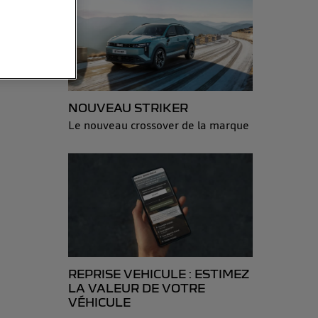
sonnelles en
e adresse IP
éphone).
 personnes
NOUVEAU STRIKER
r le même
Le nouveau crossover de la marque
es du foyer ayant
isateur du mobile.
d’Utiq
("
ur plus
s données
REPRISE VEHICULE : ESTIMEZ
LA VALEUR DE VOTRE
VÉHICULE