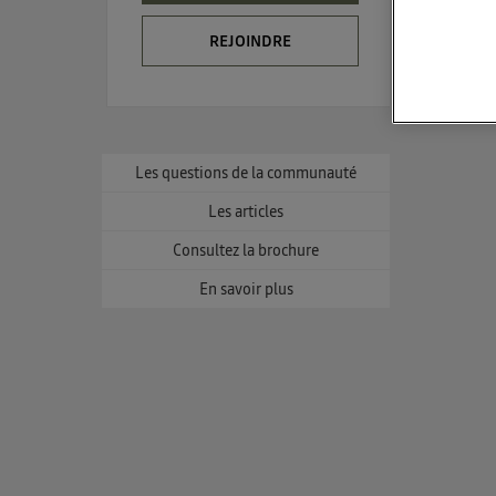
REJOINDRE
La techno
Elle utili
et un
L'ident
Les questions de la communauté
utilis
Les articles
Pour une
Consultez la brochure
Pour une
c
Vous 
En savoir plus
d'infor