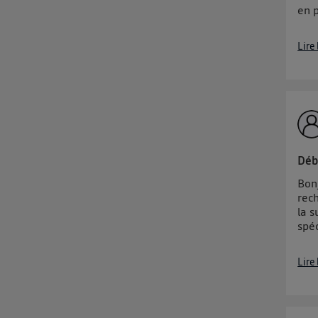
en p
Lire
Déb
Bon
rec
la s
spé
Lire