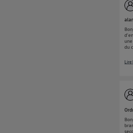
ala
Bonj
d'en
une
du c
Lire
Ord
Bonj
bra
sec