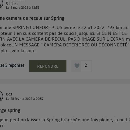
onnexion mobile
, la personnalisation sera basée uniquement sur la navigation de l'util
9
likes
pouvez à tout moment retirer ce consentement sur
le portail 
Le
1 mars 2022
à
12:55
") ou via la page « gérer Utiq » en bas de ce site. Po
ne camera de recule sur Spring
mations, veuillez consulter
la Politique d'information sur le
mi une SPRING CONFORT PLUS livree le 22 o1 2022. 793 km au
personnelles d'Utiq
.
teur. J en suis content pas de soucis jusqu ici. SI CE N EST CE
IN AVEC LA CAMÉRA DE RECUL. PAS D IMAGE SUR L ECRAN m
a placeUN MESSAGE " CAMÉRA DÉTÉRIORÉE OU DÉCONNECTÉ"
plu...
voir la suite
 les 3 réponses
2
RÉPONDRE
Dc3
Le
28 février 2022
à
20:57
rge spring
our, peut on laisser la Spring branchée une fois pleine, la nuit 
ci