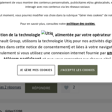
alement de vous montrer des contenus personnalisés, publicitaires et/ou géolocalisés, e
0
interagir avec nos contenus via les réseaux sociaux.
RÉPONDRE
ut moment, vous pourrez modifier vos choix dans la rubrique "Gérer mes cookies" de notr
Pour en savoir plus, consultez notre
politique des cookies.
Gilles12200
9
likes
ation de la technologie
, alimentée par votre opérateur
Le
1 mars 2022
à
15:03
ault Group, utilisons la technologie Utiq pour nos activités digit
ne camera de recule Dacia Spring
tes dans cette notice de consentement) et liées à votre naviga
eulement si vous utilisez une connexion internet fournie par
un
jour Mon véhicule Dacia spring du 22 01 2022 a parcouru 793 
télécom participant
et que vous consentez sur chaque site).
urd'hui la caméra de recule ne s est pas affichee sur l ecran. 
sage annonçait camera endommagée ou désactivée. Apres un
logie Utiq a été conçue pour la protection de vos données per
e l ecran affichait a nouveau la caméra de recule san...
voir la
JE GÈRE MES COOKIES
vous offrant choix et contrôle.
J'ACCEPTE LES COOKIES
e
se un identifiant créé par votre opérateur télécom basé sur votr
e référence de votre contrat internet (ex : votre numéro de tél
 les 2 réponses
2
RÉPONDRE
ifiant est associé à votre connexion internet. Ainsi, toutes les
ant la même connexion et ayant consenties se verront attribue
identifiant. En général :
connexion foyer
(ex : Wi-Fi), la personnalisation sera basée sur la navigation des membr
consentis.
Gilles12200