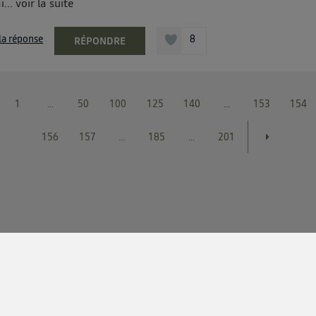
i...
voir la suite
 la réponse
8
RÉPONDRE
1
...
50
100
125
140
...
153
154
156
157
...
185
...
201