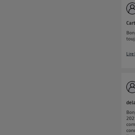
Cart
Bonj
touj
Lire
dela
Bon
2021
com
conc