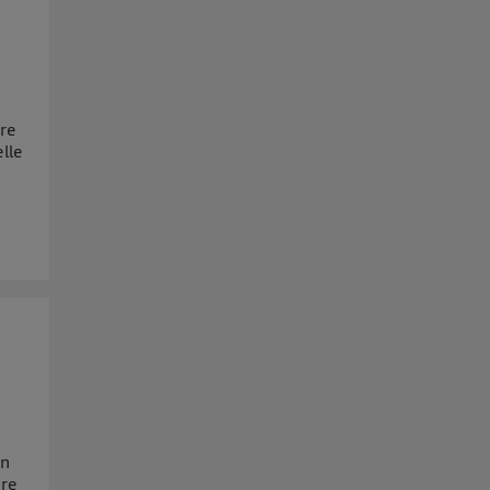
ire
lle
en
ure