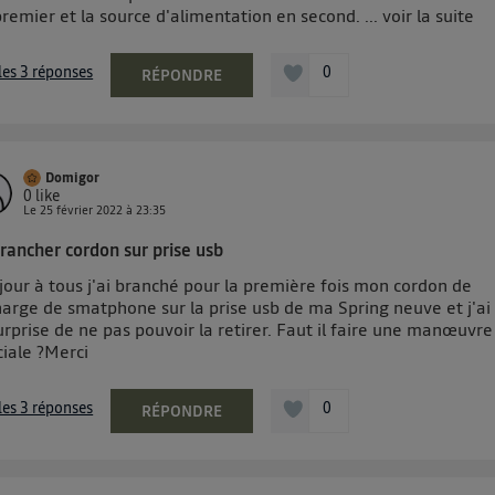
remier et la source d'alimentation en second. ...
voir la suite
 les 3 réponses
0
RÉPONDRE
Domigor
0
like
Le
25 février 2022
à
23:35
rancher cordon sur prise usb
jour à tous j'ai branché pour la première fois mon cordon de
harge de smatphone sur la prise usb de ma Spring neuve et j'ai
urprise de ne pas pouvoir la retirer. Faut il faire une manœuvre
ciale ?Merci
 les 3 réponses
0
RÉPONDRE