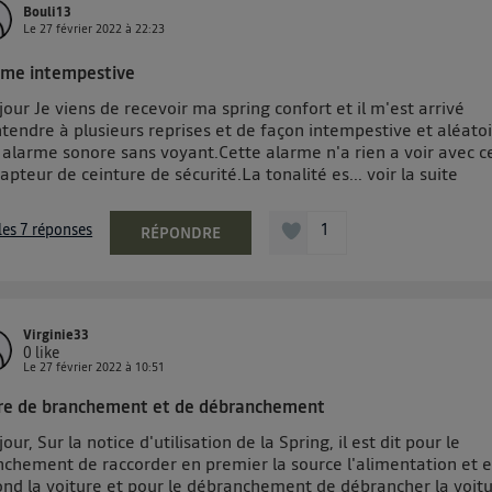
Bouli13
Le
27 février 2022
à
22:23
rme intempestive
our Je viens de recevoir ma spring confort et il m'est arrivé
tendre à plusieurs reprises et de façon intempestive et aléato
 alarme sonore sans voyant.Cette alarme n'a rien a voir avec ce
apteur de ceinture de sécurité.La tonalité es...
voir la suite
 les 7 réponses
1
RÉPONDRE
Virginie33
0
like
Le
27 février 2022
à
10:51
re de branchement et de débranchement
our, Sur la notice d'utilisation de la Spring, il est dit pour le
nchement de raccorder en premier la source l'alimentation et 
ond la voiture et pour le débranchement de débrancher la voit