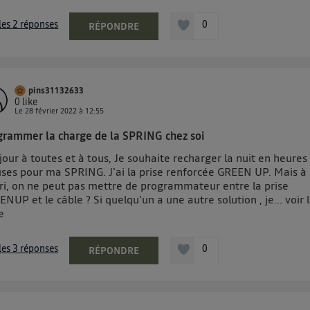
 les 2 réponses
0
RÉPONDRE
pins31132633
0
like
Le
28 février 2022
à
12:55
grammer la charge de la SPRING chez soi
our à toutes et à tous, Je souhaite recharger la nuit en heures
uses pour ma SPRING. J'ai la prise renforcée GREEN UP. Mais à
ori, on ne peut pas mettre de programmateur entre la prise
NUP et le câble ? Si quelqu'un a une autre solution , je...
voir 
e
 les 3 réponses
0
RÉPONDRE