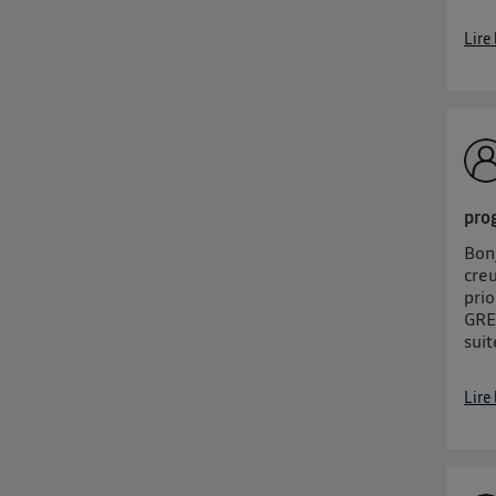
Lire
pro
Bonj
cre
pri
GREE
suit
Lire