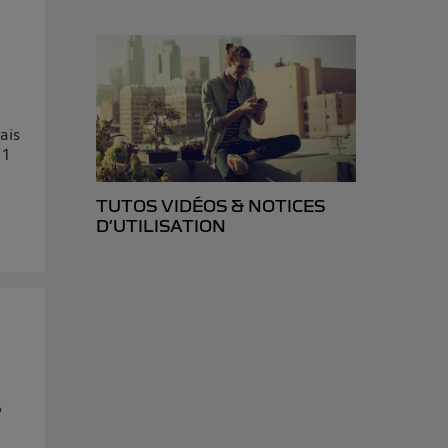
isateur du mobile.
d’Utiq
("
ur plus
s données
ais
 1
TUTOS VIDÉOS & NOTICES
D’UTILISATION
?