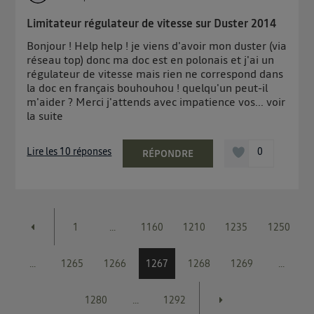
Limitateur régulateur de vitesse sur Duster 2014
Bonjour ! Help help ! je viens d'avoir mon duster (via
réseau top) donc ma doc est en polonais et j'ai un
régulateur de vitesse mais rien ne correspond dans
la doc en français bouhouhou ! quelqu'un peut-il
m'aider ? Merci j'attends avec impatience vos...
voir
la suite
Lire les 10 réponses
0
RÉPONDRE
1
...
1160
1210
1235
1250
...
1265
1266
1267
1268
1269
...
1280
...
1292