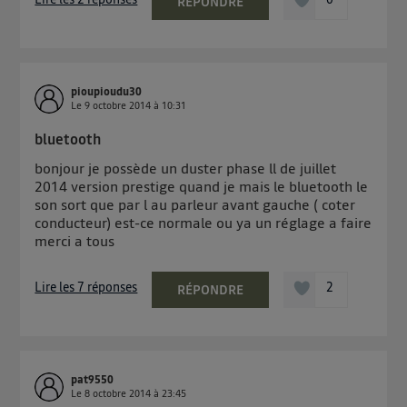
RÉPONDRE
télécom basé sur votre adresse IP et une référence
de votre contrat internet (ex : votre numéro de
téléphone).
L'identifiant est associé à votre connexion internet.
pioupioudu30
Ainsi, toutes les personnes utilisant la même
Le
9 octobre 2014
à
10:31
connexion et ayant consenties se verront attribuer le
même identifiant. En général :
bluetooth
Pour une
connexion foyer
(ex : Wi-Fi), la personnalisation sera basée
bonjour je possède un duster phase ll de juillet
sur la navigation des membres du foyer ayant consentis.
2014 version prestige quand je mais le bluetooth le
Pour une
connexion mobile
, la personnalisation sera basée
son sort que par l au parleur avant gauche ( coter
uniquement sur la navigation de l'utilisateur du mobile.
Vous pouvez à tout moment retirer ce consentement
conducteur) est-ce normale ou ya un réglage a faire
merci a tous
sur
le portail d’Utiq
("
") ou via la page
« gérer Utiq » en bas de ce site. Pour plus
Lire les 7 réponses
2
RÉPONDRE
d'informations, veuillez consulter
la Politique
d'information sur les données personnelles
d'Utiq
.
pat9550
Le
8 octobre 2014
à
23:45