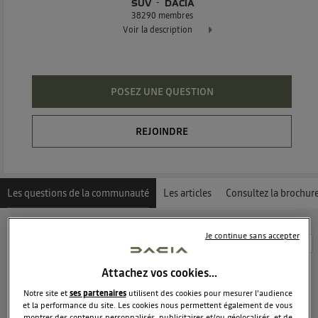
SUV
DACIA
38290
membres
Voir la description
Dacia Duster - L'authentique SUV
POSEZ UNE QUESTION
REJOINDRE
Les questions de la communauté
Les articles
Consultez la brochur
Je continue sans accepter
Découvrez les 12920 questions sur Dacia Duster -
Suv - DACIA
Attachez vos cookies…
Notre site et
ses partenaires
utilisent des cookies pour mesurer l'audience
misty47
et la performance du site. Les cookies nous permettent également de vous
Le
10 octobre 2014
à
18:57
montrer des contenus personnalisés, publicitaires et/ou géolocalisés, et de