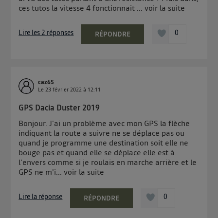
ces tutos la vitesse 4 fonctionnait ...
voir la suite
télécom basé sur votre adresse IP et une référence
de votre contrat internet (ex : votre numéro de
Lire les 2 réponses
0
téléphone).
RÉPONDRE
L'identifiant est associé à votre connexion internet.
Ainsi, toutes les personnes utilisant la même
connexion et ayant consenties se verront attribuer le
même identifiant. En général :
caz65
Pour une
connexion foyer
(ex : Wi-Fi), la personnalisation sera basée
Le
23 février 2022
à
12:11
sur la navigation des membres du foyer ayant consentis.
GPS Dacia Duster 2019
Pour une
connexion mobile
, la personnalisation sera basée
uniquement sur la navigation de l'utilisateur du mobile.
Bonjour. J'ai un problème avec mon GPS la flèche
Vous pouvez à tout moment retirer ce consentement
indiquant la route a suivre ne se déplace pas ou
sur
le portail d’Utiq
("
") ou via la page
quand je programme une destination soit elle ne
« gérer Utiq » en bas de ce site. Pour plus
bouge pas et quand elle se déplace elle est à
l'envers comme si je roulais en marche arrière et le
d'informations, veuillez consulter
la Politique
GPS ne m'i...
voir la suite
d'information sur les données personnelles
d'Utiq
.
Lire la réponse
0
RÉPONDRE