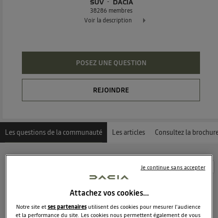
SUV
DACIA
38286
membres
Voir la description
Dacia Duster - L'authentique SUV
POSEZ UNE QUESTION
REJOINDRE
Les questions de la communauté
Les articles
Consultez la brochur
Découvrez les 12914 questions sur Dacia Duster -
Je continue sans accepter
Suv - DACIA
Attachez vos cookies…
Sebou
Notre site et
ses partenaires
utilisent des cookies pour mesurer l'audience
7
likes
et la performance du site. Les cookies nous permettent également de vous