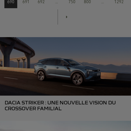
690
691
692
...
750
800
...
1292
DACIA STRIKER : UNE NOUVELLE VISION DU
CROSSOVER FAMILIAL