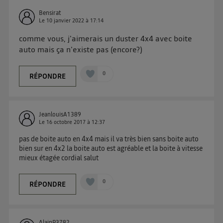
connexion et ayant consenties se verront attribuer le
même identifiant. En général :
Bensirat
Le
10 janvier 2022
à
17:14
Pour une
connexion foyer
(ex : Wi-Fi), la personnalisation sera basée
sur la navigation des membres du foyer ayant consentis.
comme vous, j'aimerais un duster 4x4 avec boite
Pour une
connexion mobile
, la personnalisation sera basée
auto mais ça n'existe pas (encore?)
uniquement sur la navigation de l'utilisateur du mobile.
Vous pouvez à tout moment retirer ce consentement
sur
le portail d’Utiq
("
") ou via la page
0
RÉPONDRE
« gérer Utiq » en bas de ce site. Pour plus
d'informations, veuillez consulter
la Politique
d'information sur les données personnelles
JeanlouisA1389
d'Utiq
.
Le
16 octobre 2017
à
12:37
pas de boite auto en 4x4 mais il va très bien sans boite auto
bien sur en 4x2 la boite auto est agréable et la boite à vitesse
mieux étagée cordial salut
0
RÉPONDRE
AlainP3782