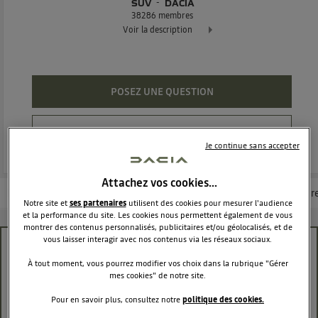
SUV
DACIA
38286
membres
Voir la description
Dacia Duster - L'authentique SUV
POSEZ UNE QUESTION
REJOINDRE
Je continue sans accepter
Attachez vos cookies…
Les questions de la communauté
Les articles
Consultez la brochur
Notre site et
ses partenaires
utilisent des cookies pour mesurer l'audience
et la performance du site. Les cookies nous permettent également de vous
montrer des contenus personnalisés, publicitaires et/ou géolocalisés, et de
vous laisser interagir avec nos contenus via les réseaux sociaux.
4x4 + boîte auto
À tout moment, vous pourrez modifier vos choix dans la rubrique "Gérer
mes cookies" de notre site.
flav4454447
Le
14 septembre 2017
à
19:06
Pour en savoir plus, consultez notre
politique des cookies.
Bonjour