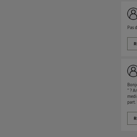
Pas de
R
Bonjo
" ? A
media
part.
R