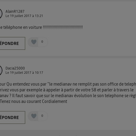
AlainR1287
Le
19 juillet 2017
à
13:21
 téléphone en voiture !!!!!!!!!!!!!!!!!!!!!!!!!!!!!!!!!
0
ÉPONDRE
Dacia25000
Le
19 juillet 2017
à
10:17
ur Qu entendez vous par "le medianav ne remplit pas son office de telep
rrivez vous par exemple à appeler à partir de votre S8 et parler à travers le
nav ? Il faut savoir que sur le medianav évolution le son telephone se règ
 Tenez nous au courant Cordialement
0
ÉPONDRE