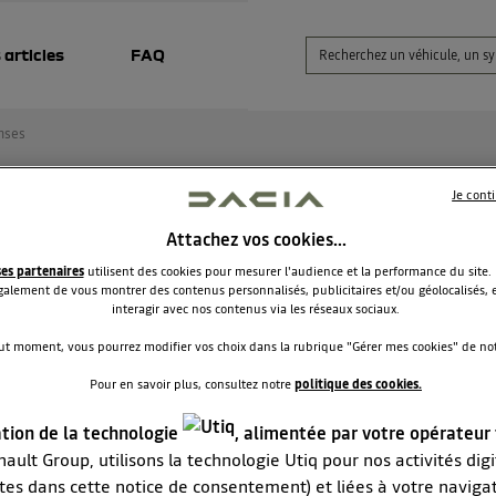
 articles
FAQ
nses
Je cont
etooth et media nav .
Attachez vos cookies…
ses partenaires
utilisent des cookies pour mesurer l'audience et la performance du site.
Ragyck
alement de vous montrer des contenus personnalisés, publicitaires et/ou géolocalisés, e
Le
18 juillet 2017
à
23:35
interagir avec nos contenus via les réseaux sociaux.
ur à tous et par avance merci pour votre aide . Je possède un prestige 201
ut moment, vous pourrez modifier vos choix dans la rubrique "Gérer mes cookies" de notr
 plus. Alors que les paramètres d'inscription affichent une parfaite connex
Pour en savoir plus, consultez notre
politique des cookies.
nav ne remplit plus son office de téléphone. Je n'ai jamais eu ce problèm
avant .jJe pense qu'il s'agit d'un bug sur le médianav mais je ne suis pas
ation de la technologie
, alimentée par votre opérateur
samment carré pour poser un bon diagnostic . Pour info , j'ai déterminer qu
ème venait du médianav parce que j'ai pu appairer mon téléphone sur d'a
ault Group, utilisons la technologie Utiq pour nos activités digit
 . Je crains par-dessus tout que le concessionnaire me dise : "on n'a jamais
tes dans cette notice de consentement) et liées à votre naviga