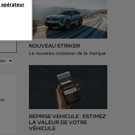
suis
 opérateur
ré ce
sition
sonnelles en
lu.
e adresse IP
éphone).
NOUVEAU STRIKER
 personnes
Le nouveau crossover de la marque
r le même
es du foyer ayant
isateur du mobile.
d’Utiq
("
ur plus
 de
s données
REPRISE VEHICULE : ESTIMEZ
LA VALEUR DE VOTRE
VÉHICULE