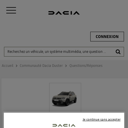
CONNEXION
Accueil
Communauté Dacia Duster
Questions/Réponses
Je continue sans accepter
DACIA DUSTER