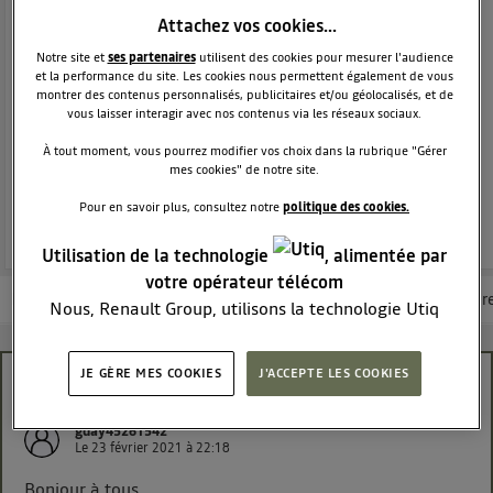
SUV
DACIA
Attachez vos cookies…
38290
membres
Voir la description
Notre site et
ses partenaires
utilisent des cookies pour mesurer l'audience
et la performance du site. Les cookies nous permettent également de vous
Dacia Duster - L'authentique SUV
montrer des contenus personnalisés, publicitaires et/ou géolocalisés, et de
vous laisser interagir avec nos contenus via les réseaux sociaux.
POSEZ UNE QUESTION
À tout moment, vous pourrez modifier vos choix dans la rubrique "Gérer
mes cookies" de notre site.
REJOINDRE
Pour en savoir plus, consultez notre
politique des cookies.
Utilisation de la technologie
, alimentée par
votre opérateur télécom
Les questions de la communauté
Les articles
Consultez la brochur
Nous, Renault Group, utilisons la technologie Utiq
pour nos activités digitales (telles que décrites dans
cette notice de consentement) et liées à votre
JE GÈRE MES COOKIES
J'ACCEPTE LES COOKIES
navigation sur
nos site(s)
(seulement si vous utilisez
lecteur cd rom
une connexion internet fournie par
un opérateur
gday45261542
télécom participant
et que vous consentez sur
Le
23 février 2021
à
22:18
chaque site).
Bonjour à tous
La technologie Utiq a été conçue pour la protection