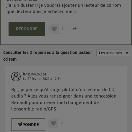
j'ai un duster II je voudrai ajouter un lecteur de cd rom
de vos données personnelles en vous offrant choix et
quel lecteur dois je acheter, merci
contrôle.
Elle utilise un identifiant créé par votre opérateur
télécom basé sur votre adresse IP et une référence
RÉPONDRE
0
de votre contrat internet (ex : votre numéro de
téléphone).
L'identifiant est associé à votre connexion internet.
Consulter les 2 réponses à la question lecteur
Ainsi, toutes les personnes utilisant la même
cd rom
connexion et ayant consenties se verront attribuer le
même identifiant. En général :
lang34426224
Pour une
connexion foyer
(ex : Wi-Fi), la personnalisation sera basée
Le
27 février 2021
à
12:31
sur la navigation des membres du foyer ayant consentis.
Pour une
connexion mobile
, la personnalisation sera basée
Bjr , je pense qu'il s'agit plutôt d'un lecteur de CD
uniquement sur la navigation de l'utilisateur du mobile.
audio ? Allez vous renseigner dans une concession
Vous pouvez à tout moment retirer ce consentement
Renault pour un éventuel changement de
sur
le portail d’Utiq
("
") ou via la page
l'ensemble radio/GPS.
« gérer Utiq » en bas de ce site. Pour plus
d'informations, veuillez consulter
la Politique
0
RÉPONDRE
d'information sur les données personnelles