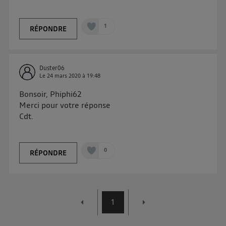
d'information sur les données personnelles
d'Utiq
.
1
RÉPONDRE
Duster06
Le
24 mars 2020
à
19:48
Bonsoir, Phiphi62
Merci pour votre réponse
Cdt.
0
RÉPONDRE
1