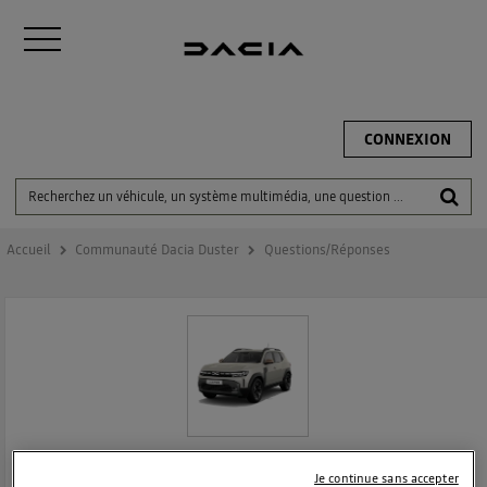
CONNEXION
Accueil
Communauté Dacia Duster
Questions/Réponses
DACIA DUSTER
Je continue sans accepter