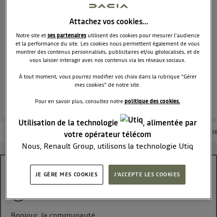
SUV
DACIA
38294
membres
Attachez vos cookies…
Voir la description
Notre site et
ses partenaires
utilisent des cookies pour mesurer l'audience
Dacia Duster - L'authentique SUV
et la performance du site. Les cookies nous permettent également de vous
montrer des contenus personnalisés, publicitaires et/ou géolocalisés, et de
vous laisser interagir avec nos contenus via les réseaux sociaux.
POSEZ UNE QUESTION
À tout moment, vous pourrez modifier vos choix dans la rubrique "Gérer
mes cookies" de notre site.
REJOINDRE
Pour en savoir plus, consultez notre
politique des cookies.
Utilisation de la technologie
, alimentée par
Les questions de la communauté
Les articles
Consultez la brochur
votre opérateur télécom
Nous, Renault Group, utilisons la technologie Utiq
pour nos activités digitales (telles que décrites dans
cette notice de consentement) et liées à votre
Micro fuite valve pneu.
JE GÈRE MES COOKIES
J'ACCEPTE LES COOKIES
navigation sur
nos site(s)
(seulement si vous utilisez
Duster06
une connexion internet fournie par
un opérateur
Le
21 mars 2020
à
12:51
télécom participant
et que vous consentez sur
Bonjour, la communauté.
chaque site).