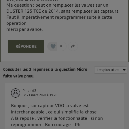
Ma question : peut on remplacer les valves sur un
La technologie Utiq a été conçue pour la protection
DUSTER 125 TCE de 2014, sans remplacer les capteurs.
de vos données personnelles en vous offrant choix et
Faut il impérativement reprogrammer suite à cette
contrôle.
opération.
Elle utilise un identifiant créé par votre opérateur
merci par avance.
télécom basé sur votre adresse IP et une référence
de votre contrat internet (ex : votre numéro de
RÉPONDRE
0
téléphone).
L'identifiant est associé à votre connexion internet.
Ainsi, toutes les personnes utilisant la même
connexion et ayant consenties se verront attribuer le
Consulter les 2 réponses à la question Micro
même identifiant. En général :
fuite valve pneu.
Pour une
connexion foyer
(ex : Wi-Fi), la personnalisation sera basée
sur la navigation des membres du foyer ayant consentis.
Pour une
connexion mobile
, la personnalisation sera basée
Phiphi62
Le
21 mars 2020
à
19:20
uniquement sur la navigation de l'utilisateur du mobile.
Vous pouvez à tout moment retirer ce consentement
Bonjour , sur capteur VDO la valve est
sur
le portail d’Utiq
("
") ou via la page
interchangeable , ce qui simplifie la chose
« gérer Utiq » en bas de ce site. Pour plus
A la repose , vérifier la fonctionnalité , si non
d'informations, veuillez consulter
la Politique
reprogrammer . Bon courage - Ph