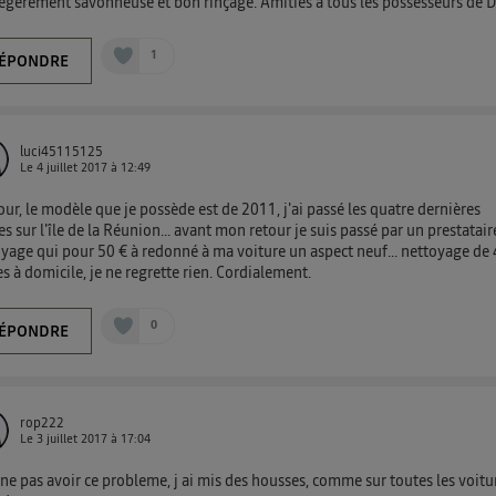
égèrement savonneuse et bon rinçage. Amities à tous les possesseurs de 
1
ÉPONDRE
luci45115125
Le
4 juillet 2017
à
12:49
ur, le modèle que je possède est de 2011, j'ai passé les quatre dernières
s sur l'île de la Réunion... avant mon retour je suis passé par un prestatair
yage qui pour 50 € à redonné à ma voiture un aspect neuf... nettoyage de 
s à domicile, je ne regrette rien. Cordialement.
0
ÉPONDRE
rop222
Le
3 juillet 2017
à
17:04
ne pas avoir ce probleme, j ai mis des housses, comme sur toutes les voitu