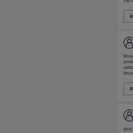
Eau l
R
Bonjo
année
netto
heure
R
pour 