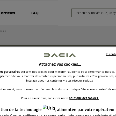
 articles
FAQ
nses
toyage sellerie tissus du Duster
Je cont
Attachez vos cookies…
baden
Le
3 juillet 2017
à
13:21
ses partenaires
utilisent des cookies pour mesurer l'audience et la performance du site.
alement de vous montrer des contenus personnalisés, publicitaires et/ou géolocalisés, e
ur!, je possède un Duster de décembre 2016, et j'aimerai savoir comment
interagir avec nos contenus via les réseaux sociaux.
yer la sellerie tissus car transpiration pendant les vacances de juin en Esp
ut moment, vous pourrez modifier vos choix dans la rubrique "Gérer mes cookies" de notr
ut pour le siège conducteur.
! d'avance pour vos réponses
Pour en savoir plus, consultez notre
politique des cookies.
ation de la technologie
, alimentée par votre opérateur
ault Group, utilisons la technologie Utiq pour nos activités digit