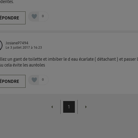
edentes.
0
ÉPONDRE
JosianeP7494
Le
3 juillet 2017
à
16:23
lez un gant de toilette et imbiber le d eau écarlate ( détachant ) et passer 
ssu cela évite les auréoles
0
ÉPONDRE
1