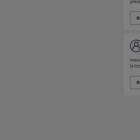
prec
R
mouil
le ti
R