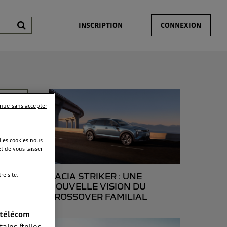
INSCRIPTION
CONNEXION
inue sans accepter
 Les cookies nous
t de vous laisser
agne,
e site.
DACIA STRIKER : UNE
NOUVELLE VISION DU
CROSSOVER FAMILIAL
 télécom
ales (telles