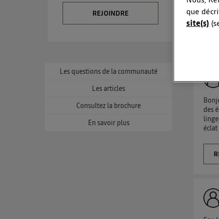
que décri
REJOINDRE
site(s)
(s
Consul
La techno
tissus
Elle utili
Les questions de la communauté
et un
Les articles
L'ident
Bonjo
utilis
Consultez la brochure
des é
linge
En savoir plus
Pour une
éclat
Pour une
c
Vous 
R
d'infor