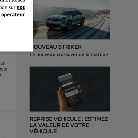
tion sur
nos
 opérateur
sonnelles en
e adresse IP
NOUVEAU STRIKER
éphone).
Le nouveau crossover de la marque
 personnes
ous
r le même
ec un
r
es du foyer ayant
isateur du mobile.
d’Utiq
("
ur plus
s données
REPRISE VEHICULE : ESTIMEZ
LA VALEUR DE VOTRE
VÉHICULE