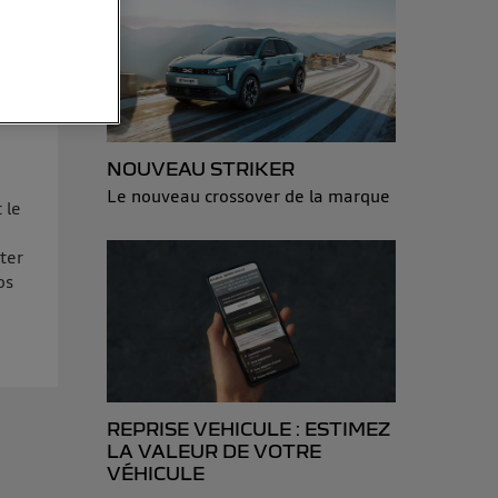
sonnelles en
e adresse IP
éphone).
 personnes
NOUVEAU STRIKER
r le même
Le nouveau crossover de la marque
 le
es du foyer ayant
ter
isateur du mobile.
os
d’Utiq
("
ur plus
s données
REPRISE VEHICULE : ESTIMEZ
LA VALEUR DE VOTRE
VÉHICULE