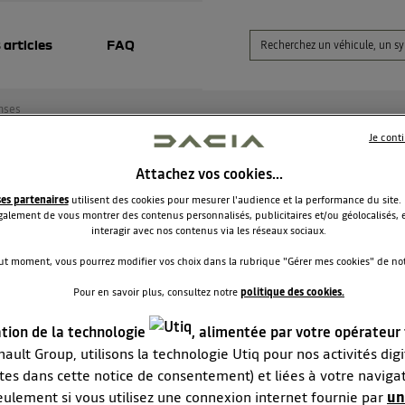
 articles
FAQ
nses
Je cont
Attachez vos cookies…
blème de passage de vitesse levier deviens dure
ses partenaires
utilisent des cookies pour mesurer l'audience et la performance du site.
alement de vous montrer des contenus personnalisés, publicitaires et/ou géolocalisés, e
JoseP8528
interagir avec nos contenus via les réseaux sociaux.
Le
10 octobre 2020
à
12:38
ut moment, vous pourrez modifier vos choix dans la rubrique "Gérer mes cookies" de notr
our a tous je voudrais savoir si parmi tout le groupe il a qui on
Pour en savoir plus, consultez notre
politique des cookies.
ver des problèmes avec le passage de vitesse levier deviens du
 un duster prestige 4x2 150ch.Merci
ation de la technologie
, alimentée par votre opérateur
ault Group, utilisons la technologie Utiq pour nos activités digit
RÉPONDRE
2
tes dans cette notice de consentement) et liées à votre naviga
eulement si vous utilisez une connexion internet fournie par
un