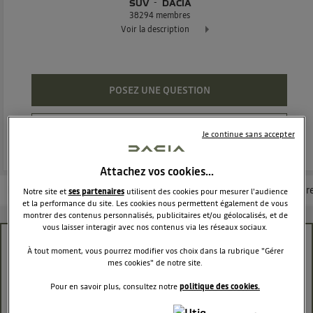
SUV
DACIA
38294
membres
Voir la description
Dacia Duster - L'authentique SUV
POSEZ UNE QUESTION
REJOINDRE
Je continue sans accepter
Attachez vos cookies…
Les questions de la communauté
Les articles
Consultez la brochur
Notre site et
ses partenaires
utilisent des cookies pour mesurer l'audience
et la performance du site. Les cookies nous permettent également de vous
montrer des contenus personnalisés, publicitaires et/ou géolocalisés, et de
vous laisser interagir avec nos contenus via les réseaux sociaux.
PROTECTION BAS DE CAISSE
À tout moment, vous pourrez modifier vos choix dans la rubrique "Gérer
mes cookies" de notre site.
epar1131
Le
4 juin 2020
à
01:52
Pour en savoir plus, consultez notre
politique des cookies.
Bonjours à toutes et tous j'ai acheté un duster en