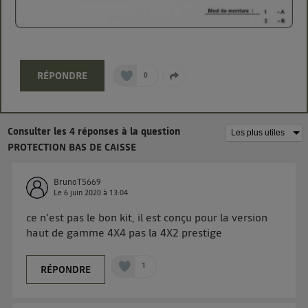
même identifiant. En général :
Pour une
connexion foyer
(ex : Wi-Fi), la personnalisation sera basée
sur la navigation des membres du foyer ayant consentis.
Pour une
connexion mobile
, la personnalisation sera basée
uniquement sur la navigation de l'utilisateur du mobile.
Vous pouvez à tout moment retirer ce consentement
RÉPONDRE
0
sur
le portail d’Utiq
("
") ou via la page
« gérer Utiq » en bas de ce site. Pour plus
d'informations, veuillez consulter
la Politique
Consulter les 4 réponses à la question
d'information sur les données personnelles
PROTECTION BAS DE CAISSE
d'Utiq
.
BrunoT5669
Le
6 juin 2020
à
13:04
ce n'est pas le bon kit, il est conçu pour la version
haut de gamme 4X4 pas la 4X2 prestige
1
RÉPONDRE