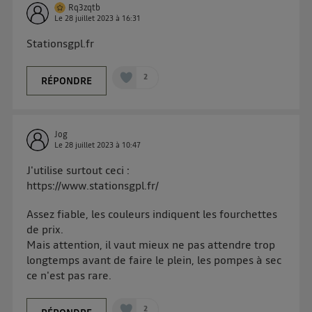
connexion et ayant consenties se verront attribuer le
Rq3zqtb
Le
28 juillet 2023
à
16:31
même identifiant. En général :
Pour une
connexion foyer
(ex : Wi-Fi), la personnalisation sera basée
Stationsgpl.fr
sur la navigation des membres du foyer ayant consentis.
Pour une
connexion mobile
, la personnalisation sera basée
uniquement sur la navigation de l'utilisateur du mobile.
2
RÉPONDRE
Vous pouvez à tout moment retirer ce consentement
sur
le portail d’Utiq
("
") ou via la page
« gérer Utiq » en bas de ce site. Pour plus
Jog
d'informations, veuillez consulter
la Politique
Le
28 juillet 2023
à
10:47
d'information sur les données personnelles
J'utilise surtout ceci :
d'Utiq
.
https://www.stationsgpl.fr/
Assez fiable, les couleurs indiquent les fourchettes
de prix.
Mais attention, il vaut mieux ne pas attendre trop
longtemps avant de faire le plein, les pompes à sec
ce n'est pas rare.
2