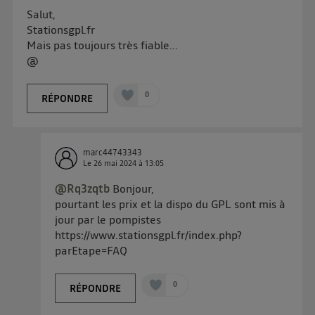
Salut,
Stationsgpl.fr
Mais pas toujours très fiable...
@
0
RÉPONDRE
marc44743343
Le
26 mai 2024
à
13:05
@Rq3zqtb
Bonjour,
pourtant les prix et la dispo du GPL sont mis à
jour par le pompistes
https://www.stationsgpl.fr/index.php?
parEtape=FAQ
0
RÉPONDRE