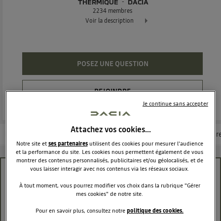
THERMIQUE
DACIA
2234
membres
Voir la description
Dacia Jogger - La familiale 7 places réinvenée
POSEZ UNE QUESTION
REJOINDRE
Je continue sans accepter
Attachez vos cookies…
Les questions de la communauté
Les articles
Consultez la brochur
Notre site et
ses partenaires
utilisent des cookies pour mesurer l'audience
et la performance du site. Les cookies nous permettent également de vous
montrer des contenus personnalisés, publicitaires et/ou géolocalisés, et de
vous laisser interagir avec nos contenus via les réseaux sociaux.
comment trouver des stations GPL
À tout moment, vous pourrez modifier vos choix dans la rubrique "Gérer
bernardluc93
mes cookies" de notre site.
Le
27 juillet 2023
à
20:41
Pour en savoir plus, consultez notre
politique des cookies.
Comment trouver des stations GPL sur autoroute