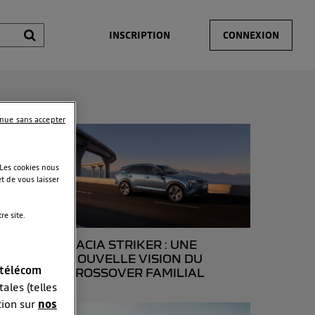
INSCRIPTION
CONNEXION
inue sans accepter
 Les cookies nous
t de vous laisser
e site.
DACIA STRIKER : UNE
NOUVELLE VISION DU
 télécom
CROSSOVER FAMILIAL
ales (telles
tion sur
nos