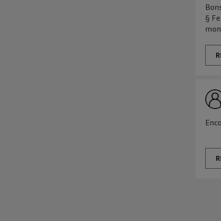
Bons
§ Fe
mon 
R
Enco
R