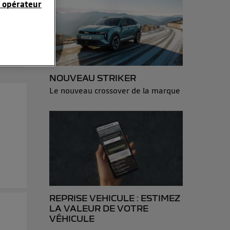
 opérateur
sonnelles en
e adresse IP
éphone).
 personnes
NOUVEAU STRIKER
Le nouveau crossover de la marque
r le même
es du foyer ayant
isateur du mobile.
d’Utiq
("
ur plus
s données
REPRISE VEHICULE : ESTIMEZ
LA VALEUR DE VOTRE
VÉHICULE