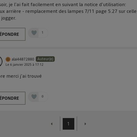
oir, je l'ai fait facilement en suivant la notice d'utilisation:
ux arrière - remplacement des lampes 7/11 page 5.27 sur celle
jogger.
1
ÉPONDRE
Auteur(e)
alai44872880
Le
6 janvier 2025
à
17:12
re merci j'ai trouvé
0
ÉPONDRE
1