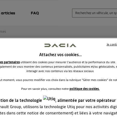
 articles
FAQ
nses
Je cont
ger changement optique arrière
Attachez vos cookies…
ses partenaires
utilisent des cookies pour mesurer l'audience et la performance du site.
alai44872880
alement de vous montrer des contenus personnalisés, publicitaires et/ou géolocalisés, e
Le
30 décembre 2024
à
18:32
interagir avec nos contenus via les réseaux sociaux.
our
ut moment, vous pourrez modifier vos choix dans la rubrique "Gérer mes cookies" de notr
herche à remplacer moi même mon optique arrière gauche
Pour en savoir plus, consultez notre
politique des cookies.
ent fait on ????
ialement
ation de la technologie
, alimentée par votre opérateur
n
ault Group, utilisons la technologie Utiq pour nos activités digit
tes dans cette notice de consentement) et liées à votre naviga