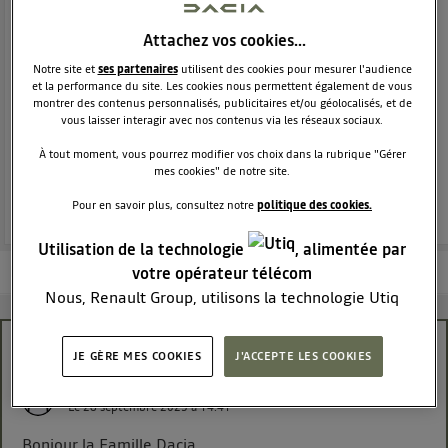
MONOSPACE
DACIA
9258
membres
Attachez vos cookies…
Voir la description
Notre site et
ses partenaires
utilisent des cookies pour mesurer l'audience
Le monospace généreux habitable et abordable !
et la performance du site. Les cookies nous permettent également de vous
montrer des contenus personnalisés, publicitaires et/ou géolocalisés, et de
vous laisser interagir avec nos contenus via les réseaux sociaux.
POSEZ UNE QUESTION
À tout moment, vous pourrez modifier vos choix dans la rubrique "Gérer
mes cookies" de notre site.
REJOINDRE
Pour en savoir plus, consultez notre
politique des cookies.
Utilisation de la technologie
, alimentée par
votre opérateur télécom
Les questions de la communauté
Les articles
En savoir plus
Nous, Renault Group, utilisons la technologie Utiq
pour nos activités digitales (telles que décrites dans
cette notice de consentement) et liées à votre
Calostat - Fuite liquide de refroidissement
JE GÈRE MES COOKIES
J'ACCEPTE LES COOKIES
navigation sur
nos site(s)
(seulement si vous utilisez
une connexion internet fournie par
un opérateur
Goran75
Le
28 septembre 2025
à
14:41
télécom participant
et que vous consentez sur
chaque site).
Bonjour la Famille Dacia.