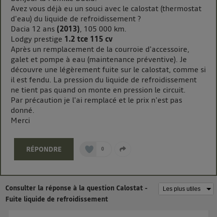
La technologie Utiq a été conçue pour la protection
Avez vous déjà eu un souci avec le calostat (thermostat
d'eau) du liquide de refroidissement ?
de vos données personnelles en vous offrant choix et
Dacia 12 ans
(2013)
, 105 000 km.
contrôle.
Lodgy prestige
1.2 tce 115 cv
Elle utilise un identifiant créé par votre opérateur
Après un remplacement de la courroie d'accessoire,
télécom basé sur votre adresse IP et une référence
galet et pompe à eau (maintenance préventive). Je
de votre contrat internet (ex : votre numéro de
découvre une légèrement fuite sur le calostat, comme si
téléphone).
il est fendu. La pression du liquide de refroidissement
L'identifiant est associé à votre connexion internet.
ne tient pas quand on monte en pression le circuit.
Par précaution je l'ai remplacé et le prix n'est pas
Ainsi, toutes les personnes utilisant la même
donné.
connexion et ayant consenties se verront attribuer le
Merci
même identifiant. En général :
Pour une
connexion foyer
(ex : Wi-Fi), la personnalisation sera basée
sur la navigation des membres du foyer ayant consentis.
RÉPONDRE
0
Pour une
connexion mobile
, la personnalisation sera basée
uniquement sur la navigation de l'utilisateur du mobile.
Vous pouvez à tout moment retirer ce consentement
sur
le portail d’Utiq
("
") ou via la page
Consulter la réponse à la question Calostat -
« gérer Utiq » en bas de ce site. Pour plus
Fuite liquide de refroidissement
d'informations, veuillez consulter
la Politique