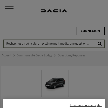
CONNEXION
Accueil
Communauté Dacia Lodgy
Questions/Réponses
DACIA LODGY
Je continue sans accepter