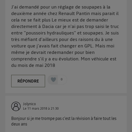
d'informations, veuillez consulter
la Politique
J'ai demandé pour un réglage de soupapes à la
d'information sur les données personnelles
deuxième année chez Renault Pantin mais parait il
d'Utiq
.
cela ne se fait plus Le mieux est de demander
directement à Dacia car je n'ai pas trop saisi le truc
entre "poussoirs hydrauliques" et soupapes. Je suis
très méfiant d'ailleurs pour des raisons du à une
voiture que j'avais fait changer en GPL. Mais moi
même je devrait redemander pour bien
comprendre s'il y a eu évolution. Mon véhicule est
du mois de mai 2018
0
RÉPONDRE
Jolynico
Le
11 mars 2018
à
21:30
Bonjour si je me trompe pas c'est la révision à faire tout les
deux ans