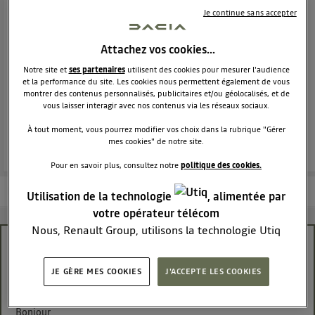
MONOSPACE
DACIA
Je continue sans accepter
9258
membres
Voir la description
Attachez vos cookies…
Le monospace généreux habitable et abordable !
Notre site et
ses partenaires
utilisent des cookies pour mesurer l'audience
et la performance du site. Les cookies nous permettent également de vous
POSEZ UNE QUESTION
montrer des contenus personnalisés, publicitaires et/ou géolocalisés, et de
vous laisser interagir avec nos contenus via les réseaux sociaux.
REJOINDRE
À tout moment, vous pourrez modifier vos choix dans la rubrique "Gérer
mes cookies" de notre site.
Pour en savoir plus, consultez notre
politique des cookies.
Les questions de la communauté
Les articles
En savoir plus
Utilisation de la technologie
, alimentée par
votre opérateur télécom
Nous, Renault Group, utilisons la technologie Utiq
pour nos activités digitales (telles que décrites dans
moteur sce 100
cette notice de consentement) et liées à votre
JE GÈRE MES COOKIES
J'ACCEPTE LES COOKIES
tribord
navigation sur
nos site(s)
(seulement si vous utilisez
Le
6 mars 2018
à
17:03
une connexion internet fournie par
un opérateur
Bonjour,
télécom participant
et que vous consentez sur