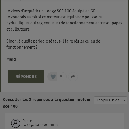
chaque site).
Je viens d'acquérir un Lodgy SCE 100 équipé en GPL.
La technologie Utiq a été conçue pour la protection
Je voudrais savoir si ce moteur est équipé de poussoirs
de vos données personnelles en vous offrant choix et
hydrauliques qui règlent le jeu de fonctionnement entre soupapes
contrôle.
et culbuteurs.
Elle utilise un identifiant créé par votre opérateur
télécom basé sur votre adresse IP et une référence
Sinon, à quelle périodicité faut-il faire régler ce jeu de
fonctionnement ?
de votre contrat internet (ex : votre numéro de
téléphone).
Merci
L'identifiant est associé à votre connexion internet.
Ainsi, toutes les personnes utilisant la même
connexion et ayant consenties se verront attribuer le
RÉPONDRE
0
même identifiant. En général :
Pour une
connexion foyer
(ex : Wi-Fi), la personnalisation sera basée
sur la navigation des membres du foyer ayant consentis.
Pour une
connexion mobile
, la personnalisation sera basée
Consulter les 2 réponses à la question moteur
uniquement sur la navigation de l'utilisateur du mobile.
sce 100
Vous pouvez à tout moment retirer ce consentement
sur
le portail d’Utiq
("
") ou via la page
Dante
« gérer Utiq » en bas de ce site. Pour plus
Le
16 juillet 2020
à
18:33