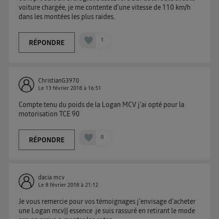
téléphone).
voiture chargée, je me contente d'une vitesse de 110 km/h
dans les montées les plus raides.
L'identifiant est associé à votre connexion internet.
Ainsi, toutes les personnes utilisant la même
connexion et ayant consenties se verront attribuer le
1
RÉPONDRE
même identifiant. En général :
Pour une
connexion foyer
(ex : Wi-Fi), la personnalisation sera basée
sur la navigation des membres du foyer ayant consentis.
Pour une
connexion mobile
, la personnalisation sera basée
ChristianG3970
uniquement sur la navigation de l'utilisateur du mobile.
Le
13 février 2018
à
16:51
Vous pouvez à tout moment retirer ce consentement
Compte tenu du poids de la Logan MCV j'ai opté pour la
sur
le portail d’Utiq
("
") ou via la page
motorisation TCE 90
« gérer Utiq » en bas de ce site. Pour plus
d'informations, veuillez consulter
la Politique
0
RÉPONDRE
d'information sur les données personnelles
d'Utiq
.
dacia mcv
Le
8 février 2018
à
21:12
Je vous remercie pour vos témoignages j'envisage d'acheter
une Logan mcv|| essence .je suis rassuré en retirant le mode