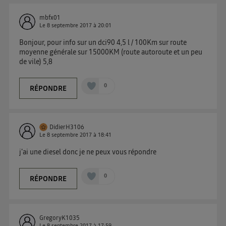
mbfx01
Le
8 septembre 2017
à
20:01
Bonjour, pour info sur un dci90 4,5 l / 100Km sur route
moyenne générale sur 15000KM (route autoroute et un peu
de vile) 5,8
0
RÉPONDRE
DidierH3106
Le
8 septembre 2017
à
18:41
j'ai une diesel donc je ne peux vous répondre
0
RÉPONDRE
GregoryK1035
Le
8 septembre 2017
à
17:59