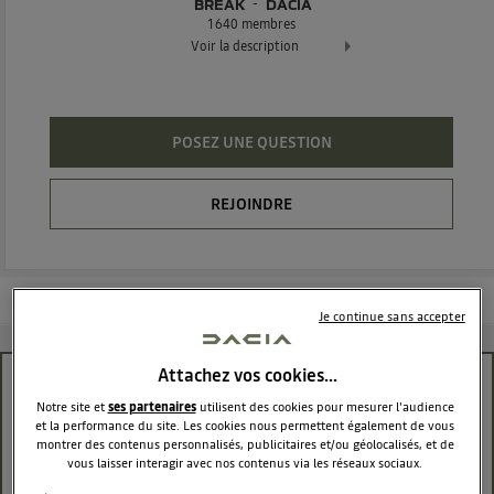
BREAK
DACIA
1640
membres
Voir la description
Le break qui transporte toutes vos envies !
POSEZ UNE QUESTION
REJOINDRE
Les questions de la communauté
Les articles
En savoir plus
Je continue sans accepter
Attachez vos cookies…
Choix moteur MCV Essence
Notre site et
ses partenaires
utilisent des cookies pour mesurer l'audience
et la performance du site. Les cookies nous permettent également de vous
theplanettelex
montrer des contenus personnalisés, publicitaires et/ou géolocalisés, et de
Le
8 septembre 2017
à
13:56
vous laisser interagir avec nos contenus via les réseaux sociaux.
Bonjour,