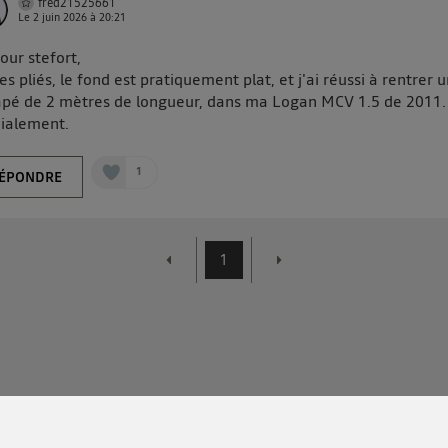
fred21525661
Le
2 juin 2026
à
20:21
our stefort,
es pliés, le fond est pratiquement plat, et j'ai réussi à rentrer 
pé de 2 mètres de longueur, dans ma Logan MCV 1.5 de 2011.
ialement.
1
ÉPONDRE
1