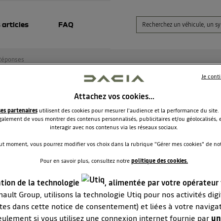
 articles
FAQ
Réponses
Je cont
Attachez vos cookies…
IA Logan MCV 0.9 break 2014
ses partenaires
utilisent des cookies pour mesurer l'audience et la performance du site.
alement de vous montrer des contenus personnalisés, publicitaires et/ou géolocalisés, e
stefort
interagir avec nos contenus via les réseaux sociaux.
Le
29 mai 2026
à
14:04
ut moment, vous pourrez modifier vos choix dans la rubrique "Gérer mes cookies" de notr
our a tous,
Pour en savoir plus, consultez notre
politique des cookies.
e est la longueur effective dans le coffre une fois les sièges pli
nd est il plat , presque plat ?
ation de la technologie
, alimentée par votre opérateur
i pour vos réponses
ault Group, utilisons la technologie Utiq pour nos activités digit
A Logan MCV 0.9 de 2014
tes dans cette notice de consentement) et liées à votre naviga
eulement si vous utilisez une connexion internet fournie par
un