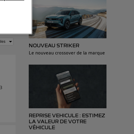
sonnelles en
e adresse IP
éphone).
 personnes
NOUVEAU STRIKER
r le même
Le nouveau crossover de la marque
es du foyer ayant
isateur du mobile.
d’Utiq
("
ur plus
 3
s données
REPRISE VEHICULE : ESTIMEZ
LA VALEUR DE VOTRE
VÉHICULE