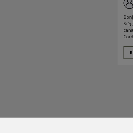
Bonj
Sièg
cana
Cord
R