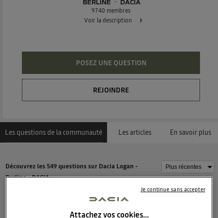
BERLINE
DACIA
9740
membres
Voir la description
La berline familiale au meilleur prix !
POSEZ UNE QUESTION
REJOINDRE
Les questions de la communauté
Les articles
En savoir plus
Découvrez les 549 questions sur Dacia Logan -
Berline - DACIA
Je continue sans accepter
carla
0
like
Attachez vos cookies…