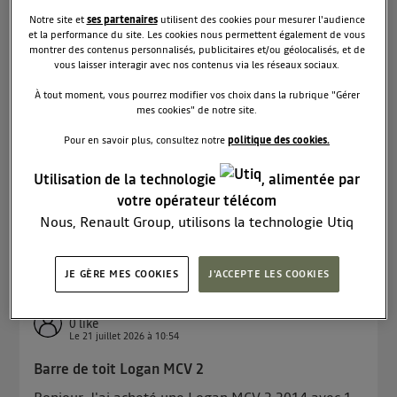
Le
6 août 2026
à
21:31
Notre site et
ses partenaires
utilisent des cookies pour mesurer l'audience
Problème de luminosité sur autoradio Dacia Logan
et la performance du site. Les cookies nous permettent également de vous
montrer des contenus personnalisés, publicitaires et/ou géolocalisés, et de
II - 2015
vous laisser interagir avec nos contenus via les réseaux sociaux.
Bonjour à tous, Je rencontre un problème avec
À tout moment, vous pourrez modifier vos choix dans la rubrique "Gérer
l'autoradio de ma Dacia Logan II essence de 2015.
mes cookies" de notre site.
Depuis un certain temps, la luminosité de l'écran
s'atténue progressivement . Maintenant, elle est
Pour en savoir plus, consultez notre
politique des cookies.
quasi nulle, ce qui le rend presque totalement
illisible, mê...
voir la suite
Utilisation de la technologie
, alimentée par
votre opérateur télécom
Lire les 3 réponses
0
Nous, Renault Group, utilisons la technologie Utiq
RÉPONDRE
pour nos activités digitales (telles que décrites dans
cette notice de consentement) et liées à votre
JE GÈRE MES COOKIES
J'ACCEPTE LES COOKIES
navigation sur
nos site(s)
(seulement si vous utilisez
une connexion internet fournie par
un opérateur
Rv13
0
like
télécom participant
et que vous consentez sur
Le
21 juillet 2026
à
10:54
chaque site).
Barre de toit Logan MCV 2
La technologie Utiq a été conçue pour la protection
de vos données personnelles en vous offrant choix et