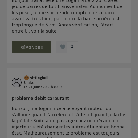
Bonjour, J'ai acheté une Logan MCV 2 2014 avec 1
contrôle.
jeu de barres de toit transversales. Au moment de
les poser, je me suis rendu compte que la barre
Elle utilise un identifiant créé par votre opérateur
avant va très bien, par contre la barre arrière est
télécom basé sur votre adresse IP et une référence
trop longue de 5 cm. Après vérification, l'écart
de votre contrat internet (ex : votre numéro de
entre l...
voir la suite
téléphone).
L'identifiant est associé à votre connexion internet.
0
RÉPONDRE
Ainsi, toutes les personnes utilisant la même
connexion et ayant consenties se verront attribuer le
même identifiant. En général :
Pour une
connexion foyer
(ex : Wi-Fi), la personnalisation sera basée
sur la navigation des membres du foyer ayant consentis.
sittingbull
Pour une
connexion mobile
, la personnalisation sera basée
0
like
uniquement sur la navigation de l'utilisateur du mobile.
Le
21 juillet 2026
à
00:27
Vous pouvez à tout moment retirer ce consentement
probleme debit carburant
sur
le portail d’Utiq
("
") ou via la page
Bonsoir, ma logan mcv a le voyant moteur qui
« gérer Utiq » en bas de ce site. Pour plus
s'allume quand j'accélère et s'eteind quand je lâche
d'informations, veuillez consulter
la Politique
la pédale.Suite a un passage chez un mécano un
d'information sur les données personnelles
injecteur a été changer les autres étaient en bonne
d'Utiq
.
état. Malheureusement le problème est toujours