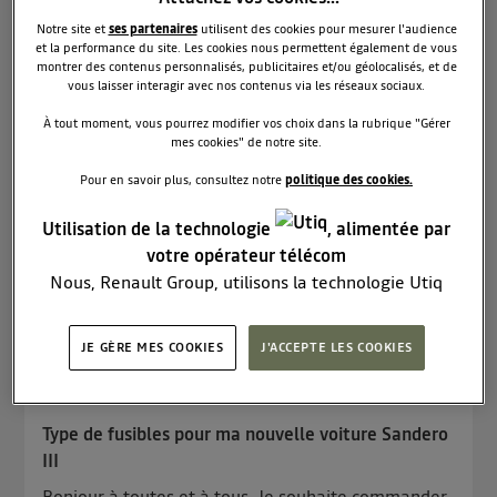
Le
5 mai 2024
à
19:01
Notre site et
ses partenaires
utilisent des cookies pour mesurer l'audience
stepway extrême automatique
et la performance du site. Les cookies nous permettent également de vous
montrer des contenus personnalisés, publicitaires et/ou géolocalisés, et de
Bonjour à tous ,je souhaiterai savoir si un membre
vous laisser interagir avec nos contenus via les réseaux sociaux.
de la communauté a commandé récemment après
le 22 avril 2024 une Dacia stepway extrême avec
À tout moment, vous pourrez modifier vos choix dans la rubrique "Gérer
mes cookies" de notre site.
boîte automatique ? Quand j'ai voulu le faire le
vendeur m'a dit qu'elle n'était plus disponible en
Pour en savoir plus, consultez notre
politique des cookies.
boite auto ...
voir la suite
Utilisation de la technologie
, alimentée par
1
RÉPONDRE
votre opérateur télécom
Nous, Renault Group, utilisons la technologie Utiq
pour nos activités digitales (telles que décrites dans
cette notice de consentement) et liées à votre
JE GÈRE MES COOKIES
J'ACCEPTE LES COOKIES
navigation sur
nos site(s)
(seulement si vous utilisez
Hamdac
2
likes
une connexion internet fournie par
un opérateur
Le
5 mai 2024
à
17:31
télécom participant
et que vous consentez sur
Type de fusibles pour ma nouvelle voiture Sandero
chaque site).
III
La technologie Utiq a été conçue pour la protection
de vos données personnelles en vous offrant choix et
Bonjour à toutes et à tous, Je souhaite commander