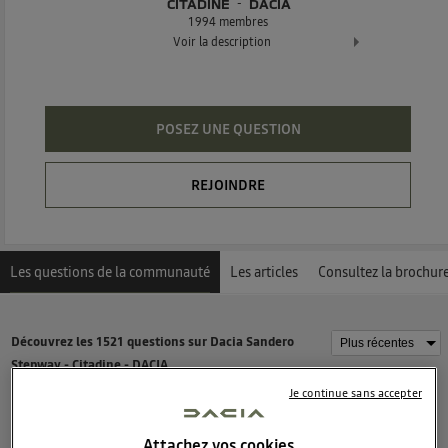
CITADINE
DACIA
1994
membres
Voir la description
Le crossover robuste & polyvalent
POSEZ UNE QUESTION
REJOINDRE
Les questions de la communauté
Les articles
Consultez la brochur
Découvrez les 1521 questions sur Dacia Sandero
Stepway - Citadine - DACIA
Je continue sans accepter
Berny
1
like
Attachez vos cookies…