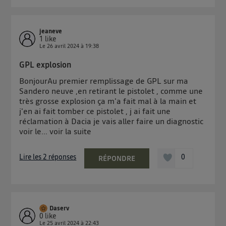
jeaneve
1
like
Le
26 avril 2024
à
19:38
GPL explosion
BonjourAu premier remplissage de GPL sur ma
Sandero neuve ,en retirant le pistolet , comme une
très grosse explosion ça m'a fait mal à la main et
j'en ai fait tomber ce pistolet , j ai fait une
réclamation à Dacia je vais aller faire un diagnostic
voir le...
voir la suite
Lire les 2 réponses
0
RÉPONDRE
Daserv
0
like
Le
25 avril 2024
à
22:43