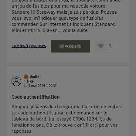
un jeu de fusibles pour ma nouvelle voiture
contrôle.
Sandero III Stepway mais je suis perdue. Pouvez-
Elle utilise un identifiant créé par votre opérateur
vous, svp, m'indiquer quel type de fusibles
télécom basé sur votre adresse IP et une référence
commander. Sur internet ils indiquent Standard,
de votre contrat internet (ex : votre numéro de
Mini et Micro. D'avan...
voir la suite
téléphone).
L'identifiant est associé à votre connexion internet.
Lire les 5 réponses
1
RÉPONDRE
Ainsi, toutes les personnes utilisant la même
connexion et ayant consenties se verront attribuer le
même identifiant. En général :
Pour une
connexion foyer
(ex : Wi-Fi), la personnalisation sera basée
sur la navigation des membres du foyer ayant consentis.
dodie
1
like
Pour une
connexion mobile
, la personnalisation sera basée
Le
3 mai 2024
à
20:37
uniquement sur la navigation de l'utilisateur du mobile.
Vous pouvez à tout moment retirer ce consentement
Code authentification
sur
le portail d’Utiq
("
") ou via la page
Bonjour, je viens de changer ma batterie de voiture.
« gérer Utiq » en bas de ce site. Pour plus
Le code authentification est demandé sur le
d'informations, veuillez consulter
la Politique
tableau de bord. J'ai essayé 0000, 1234. Ça de
d'information sur les données personnelles
fonctionne pas. Où le trouve t on? Merci pour vos
réponses
d'Utiq
.