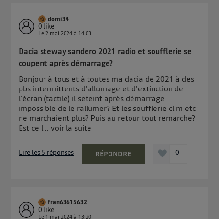
domi34
0
like
Le
2 mai 2024
à
14:03
Dacia steway sandero 2021 radio et soufflerie se
coupent après démarrage?
Bonjour à tous et à toutes ma dacia de 2021 à des
pbs intermittents d'allumage et d'extinction de
l'écran (tactile) il seteint après démarrage
impossible de le rallumer? Et les soufflerie clim etc
ne marchaient plus? Puis au retour tout remarche?
Est ce l...
voir la suite
Lire les 5 réponses
0
RÉPONDRE
fran63615632
0
like
Le
1 mai 2024
à
13:20