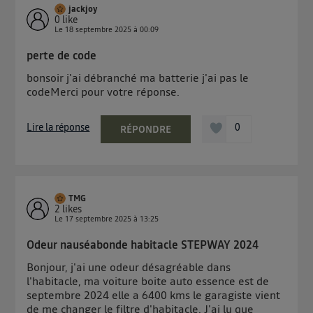
jackjoy
0
like
Le
18 septembre 2025
à
00:09
perte de code
bonsoir j'ai débranché ma batterie j'ai pas le
codeMerci pour votre réponse.
Lire la réponse
0
RÉPONDRE
TMG
2
likes
Le
17 septembre 2025
à
13:25
Odeur nauséabonde habitacle STEPWAY 2024
Bonjour, j'ai une odeur désagréable dans
l'habitacle, ma voiture boite auto essence est de
septembre 2024 elle a 6400 kms le garagiste vient
de me changer le filtre d'habitacle. J'ai lu que