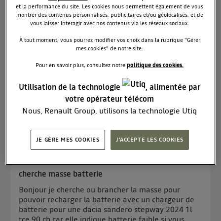
Le
24 septembre 2025
à
18:59
et la performance du site. Les cookies nous permettent également de vous
montrer des contenus personnalisés, publicitaires et/ou géolocalisés, et de
Problème sur ordinateur de bord Dacia
vous laisser interagir avec nos contenus via les réseaux sociaux.
BonjourMon ordinateur de bord s'éteint après
À tout moment, vous pourrez modifier vos choix dans la rubrique "Gérer
quelques secondes et il y a en plus un broutement
mes cookies" de notre site.
du moteur a ce moment là. Sinon je roule
normalementMerci pour votre réponse.
Pour en savoir plus, consultez notre
politique des cookies.
Utilisation de la technologie
, alimentée par
Lire la réponse
0
RÉPONDRE
votre opérateur télécom
Nous, Renault Group, utilisons la technologie Utiq
pour nos activités digitales (telles que décrites dans
cette notice de consentement) et liées à votre
JE GÈRE MES COOKIES
J'ACCEPTE LES COOKIES
jacq44546755
navigation sur
nos site(s)
(seulement si vous utilisez
0
like
Le
23 septembre 2025
à
13:29
une connexion internet fournie par
un opérateur
télécom participant
et que vous consentez sur
cherche masse batterie
chaque site).
Bonjour je cherche ou brancher la masse pour
La technologie Utiq a été conçue pour la protection
pouvoir recharger la batterie avec un chargeur de
de vos données personnelles en vous offrant choix et
batterie pour une dacia sandero stepway 2024 1l
contrôle.
tce 90 ch car elle indique batterie faible si vous