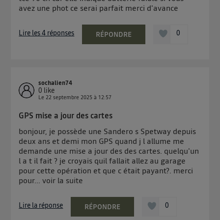
Elle utilise un identifiant créé par votre opérateur
avez une phot ce serai parfait merci d'avance
télécom basé sur votre adresse IP et une référence
de votre contrat internet (ex : votre numéro de
Lire les 4 réponses
0
RÉPONDRE
téléphone).
L'identifiant est associé à votre connexion internet.
Ainsi, toutes les personnes utilisant la même
connexion et ayant consenties se verront attribuer le
sochalien74
même identifiant. En général :
0
like
Le
22 septembre 2025
à
12:57
Pour une
connexion foyer
(ex : Wi-Fi), la personnalisation sera basée
sur la navigation des membres du foyer ayant consentis.
GPS mise a jour des cartes
Pour une
connexion mobile
, la personnalisation sera basée
uniquement sur la navigation de l'utilisateur du mobile.
bonjour, je possède une Sandero s Spetway depuis
Vous pouvez à tout moment retirer ce consentement
deux ans et demi mon GPS quand j l allume me
sur
le portail d’Utiq
("
") ou via la page
demande une mise a jour des des cartes. quelqu'un
l a t il fait ? je croyais quil fallait allez au garage
« gérer Utiq » en bas de ce site. Pour plus
pour cette opération et que c était payant?. merci
d'informations, veuillez consulter
la Politique
pour...
voir la suite
d'information sur les données personnelles
d'Utiq
.
Lire la réponse
0
RÉPONDRE