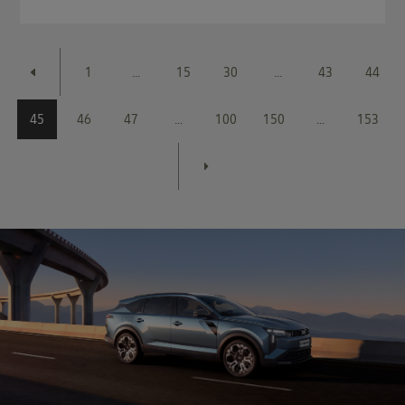
1
...
15
30
...
43
44
45
46
47
...
100
150
...
153