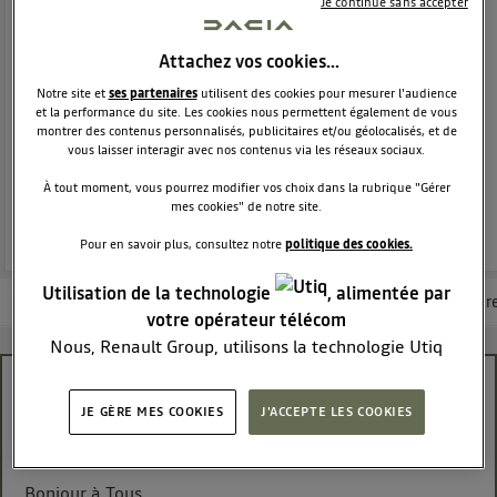
Je continue sans accepter
CITADINE
DACIA
1994
membres
Voir la description
Attachez vos cookies…
Le crossover robuste & polyvalent
Notre site et
ses partenaires
utilisent des cookies pour mesurer l'audience
et la performance du site. Les cookies nous permettent également de vous
montrer des contenus personnalisés, publicitaires et/ou géolocalisés, et de
POSEZ UNE QUESTION
vous laisser interagir avec nos contenus via les réseaux sociaux.
À tout moment, vous pourrez modifier vos choix dans la rubrique "Gérer
REJOINDRE
mes cookies" de notre site.
Pour en savoir plus, consultez notre
politique des cookies.
Utilisation de la technologie
, alimentée par
Les questions de la communauté
Les articles
Consultez la brochur
votre opérateur télécom
Nous, Renault Group, utilisons la technologie Utiq
pour nos activités digitales (telles que décrites dans
Assistance maintien de voie et bip sonore
cette notice de consentement) et liées à votre
JE GÈRE MES COOKIES
J'ACCEPTE LES COOKIES
navigation sur
nos site(s)
(seulement si vous utilisez
Petitpit34
une connexion internet fournie par
un opérateur
Le
2 août 2024
à
10:07
télécom participant
et que vous consentez sur
Bonjour à Tous,