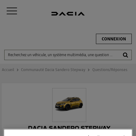
CONNEXION
Accueil
Communauté Dacia Sandero Stepway
Questions/Réponses
DACIA SANDERO STEPWAY