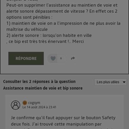
chaque site).
Peut-on supprimer l'assistance au maintien de voie et
La technologie Utiq a été conçue pour la protection
alerte sonore dépassement de vitesse ? En effet ces 2
de vos données personnelles en vous offrant choix et
options sont pénibles :
contrôle.
1) maintien de voie on a l'impression de ne plus avoir la
maîtrise du véhicule
Elle utilise un identifiant créé par votre opérateur
2) alerte sonore : lorsqu'on habite en ville
télécom basé sur votre adresse IP et une référence
, ce bip est très très énervant !.. Merci
de votre contrat internet (ex : votre numéro de
téléphone).
L'identifiant est associé à votre connexion internet.
RÉPONDRE
6
Ainsi, toutes les personnes utilisant la même
connexion et ayant consenties se verront attribuer le
même identifiant. En général :
Consulter les 2 réponses à la question
Pour une
connexion foyer
(ex : Wi-Fi), la personnalisation sera basée
Assistance maintien de voie et bip sonore
sur la navigation des membres du foyer ayant consentis.
Pour une
connexion mobile
, la personnalisation sera basée
uniquement sur la navigation de l'utilisateur du mobile.
cogsym
Vous pouvez à tout moment retirer ce consentement
Le
14 août 2024
à
23:41
sur
le portail d’Utiq
("
") ou via la page
Je confirme qu'il faut appuyer sur le bouton Safety
« gérer Utiq » en bas de ce site. Pour plus
deux fois. J'ai trouvé cette manipulation par
d'informations, veuillez consulter
la Politique