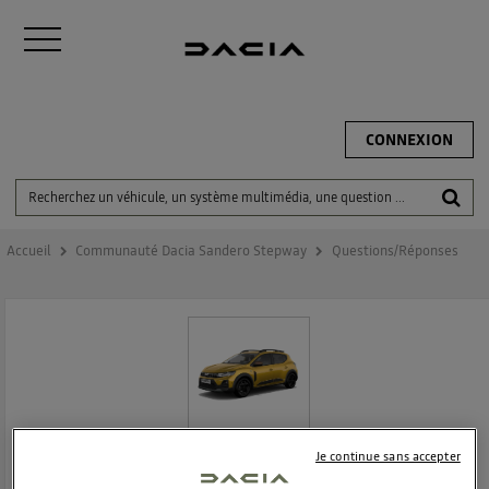
CONNEXION
Accueil
Communauté Dacia Sandero Stepway
Questions/Réponses
Je continue sans accepter
DACIA SANDERO STEPWAY