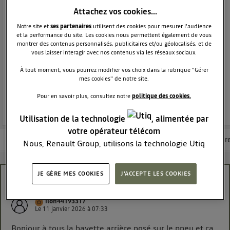
CITADINE
DACIA
Attachez vos cookies…
1994
membres
Voir la description
Notre site et
ses partenaires
utilisent des cookies pour mesurer l'audience
et la performance du site. Les cookies nous permettent également de vous
Le crossover robuste & polyvalent
montrer des contenus personnalisés, publicitaires et/ou géolocalisés, et de
vous laisser interagir avec nos contenus via les réseaux sociaux.
POSEZ UNE QUESTION
À tout moment, vous pourrez modifier vos choix dans la rubrique "Gérer
mes cookies" de notre site.
REJOINDRE
Pour en savoir plus, consultez notre
politique des cookies.
Utilisation de la technologie
, alimentée par
votre opérateur télécom
Les questions de la communauté
Les articles
Consultez la brochur
Nous, Renault Group, utilisons la technologie Utiq
pour nos activités digitales (telles que décrites dans
cette notice de consentement) et liées à votre
JE GÈRE MES COOKIES
J'ACCEPTE LES COOKIES
navigation sur
nos site(s)
(seulement si vous utilisez
Bavette frottant sur le pneu arrière
une connexion internet fournie par
un opérateur
ilon44193317
télécom participant
et que vous consentez sur
Le
11 janvier 2026
à
07:33
chaque site).
Bonjour à tous la bavette arrière posé sur le pneu et ça
La technologie Utiq a été conçue pour la protection