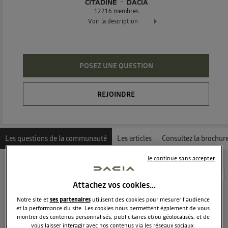
CITADINE
DACIA
12216
membres
Voir la description
Dacia Sandero - La berline moderne et attractive
POSEZ UNE QUESTION
REJOINDRE
Les questions de la communauté
Les articles
Consultez la brochur
Je continue sans accepter
Découvrez les 8684 questions sur Dacia Sandero -
Attachez vos cookies…
Citadine - DACIA
Notre site et
ses partenaires
utilisent des cookies pour mesurer l'audience
et la performance du site. Les cookies nous permettent également de vous
LANDAIS 40
montrer des contenus personnalisés, publicitaires et/ou géolocalisés, et de
Le
23 août 2019
à
18:53
vous laisser interagir avec nos contenus via les réseaux sociaux.