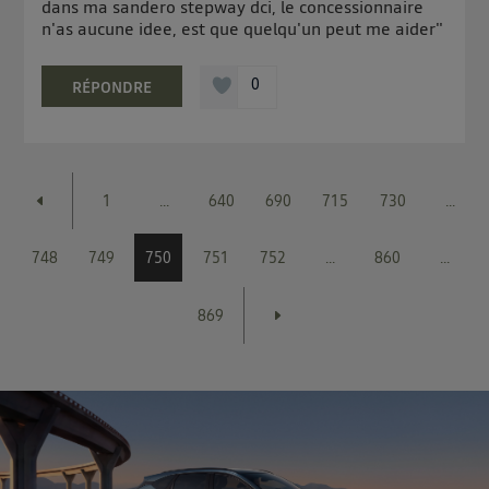
dans ma sandero stepway dci, le concessionnaire
n'as aucune idee, est que quelqu'un peut me aider"
0
RÉPONDRE
1
...
640
690
715
730
...
748
749
750
751
752
...
860
...
869