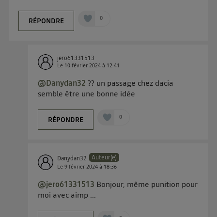
0
RÉPONDRE
jero61331513
Le
10 février 2024
à
12:41
@Danydan32
?? un passage chez dacia
semble être une bonne idée
0
RÉPONDRE
Auteur(e)
Danydan32
Le
9 février 2024
à
18:36
@jero61331513
Bonjour, même punition pour
moi avec aimp ...