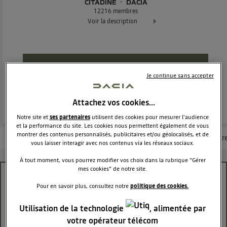
CITADINE
DACIA
12216
membres
Voir la description
Dacia Sandero - La berline moderne et attractive
POSEZ UNE QUESTION
Je continue sans accepter
REJOINDRE
Attachez vos cookies…
Notre site et
ses partenaires
utilisent des cookies pour mesurer l'audience
et la performance du site. Les cookies nous permettent également de vous
montrer des contenus personnalisés, publicitaires et/ou géolocalisés, et de
Les questions de la communauté
Les articles
Consultez la brochur
vous laisser interagir avec nos contenus via les réseaux sociaux.
À tout moment, vous pourrez modifier vos choix dans la rubrique "Gérer
mes cookies" de notre site.
Android Auto et la Musique MP3
Pour en savoir plus, consultez notre
politique des cookies.
Danydan32
Le
9 février 2024
à
15:04
Utilisation de la technologie
, alimentée par
votre opérateur télécom
Bonjour,