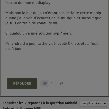
l'ecran de mon mediaplay
sur la navigation des membres du foyer ayant consentis.
Pour une
connexion mobile
, la personnalisation sera basée
uniquement sur la navigation de l'utilisateur du mobile.
Mais bon le but du jeu n'étant pas de faire cette manip
Vous pouvez à tout moment retirer ce consentement
quand j'ai envie d'ecouter de la musique et surtout que
sur
le portail d’Utiq
("
") ou via la page
je suis en train de conduire !!!!
« gérer Utiq » en bas de ce site. Pour plus
Si quelqu'un a une solution svp ? merci
d'informations, veuillez consulter
la Politique
d'information sur les données personnelles
Ps: android a jour, cache vidé, cable Ok, etc etc .. Tout
d'Utiq
.
est à jour
RÉPONDRE
0
Consulter les 2 réponses à la question Android
Auto et la Musique MP3