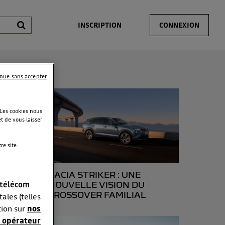
INSCRIPTION
CONNEXION
inue sans accepter
 Les cookies nous
t de vous laisser
e site.
DACIA STRIKER : UNE
 télécom
NOUVELLE VISION DU
CROSSOVER FAMILIAL
ales (telles
tion sur
nos
 opérateur