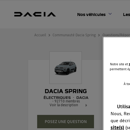
Nos véhicules
Les
Accueil
Communauté Dacia Spring
Questions/Répo
plu
Notre site et
permettent ég
À to
Bonj
DACIA SPRING
préa
ÉLECTRIQUES
DACIA
-
92710
membres
Voir la description
Utilis
Nous, Ren
Dacia Spring - 100% électrique
Exclusivement réservée à tous
que décri
POSEZ UNE QUESTION
site(s)
(s