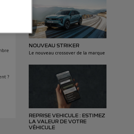
sonnelles en
e adresse IP
éphone).
 personnes
NOUVEAU STRIKER
r le même
embre
Le nouveau crossover de la marque
es du foyer ayant
isateur du mobile.
ent ?
d’Utiq
("
ur plus
s données
REPRISE VEHICULE : ESTIMEZ
LA VALEUR DE VOTRE
VÉHICULE