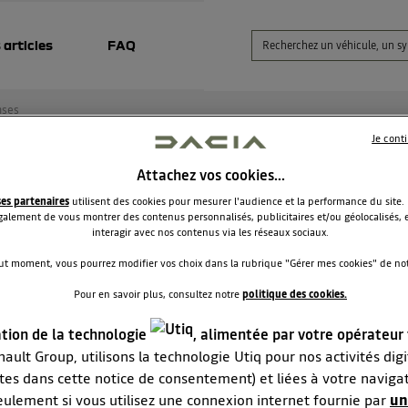
 articles
FAQ
nses
Je cont
Attachez vos cookies…
gsurfing
ses partenaires
utilisent des cookies pour mesurer l'audience et la performance du site.
alement de vous montrer des contenus personnalisés, publicitaires et/ou géolocalisés, e
J.yves
interagir avec nos contenus via les réseaux sociaux.
Le
23 octobre 2021
à
01:25
ut moment, vous pourrez modifier vos choix dans la rubrique "Gérer mes cookies" de notr
our, comment obtenir la carte plugsurfing promise lors de mon
Pour en savoir plus, consultez notre
politique des cookies.
chat de ma Spring?? merci
ation de la technologie
, alimentée par votre opérateur
RÉPONDRE
ault Group, utilisons la technologie Utiq pour nos activités digit
1
tes dans cette notice de consentement) et liées à votre naviga
eulement si vous utilisez une connexion internet fournie par
un