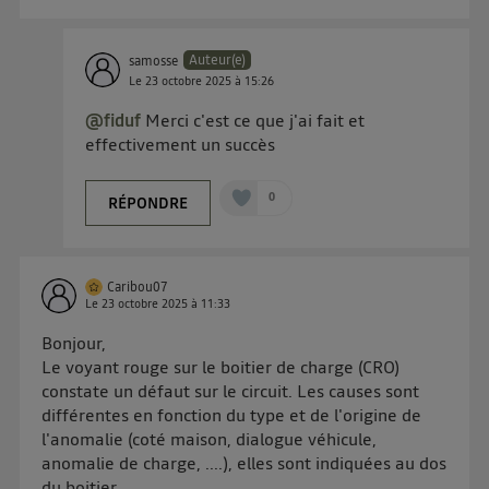
Vous pouvez à tout moment retirer ce consentement
sur
le portail d’Utiq
("
") ou via la page
Auteur(e)
samosse
« gérer Utiq » en bas de ce site. Pour plus
Le
23 octobre 2025
à
15:26
d'informations, veuillez consulter
la Politique
@fiduf
Merci c'est ce que j'ai fait et
d'information sur les données personnelles
effectivement un succès
d'Utiq
.
0
RÉPONDRE
Caribou07
Le
23 octobre 2025
à
11:33
Bonjour,
Le voyant rouge sur le boitier de charge (CRO)
constate un défaut sur le circuit. Les causes sont
différentes en fonction du type et de l'origine de
l'anomalie (coté maison, dialogue véhicule,
anomalie de charge, ....), elles sont indiquées au dos
du boitier.