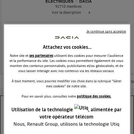
ÉLECTRIQUES
DACIA
92710
membres
Voir la description
Dacia Spring - 100% électrique Exclusivement réservée à tous
Je continue sans accepter
POSEZ UNE QUESTION
Attachez vos cookies…
REJOINDRE
Notre site et
ses partenaires
utilisent des cookies pour mesurer l'audience
et la performance du site. Les cookies nous permettent également de vous
montrer des contenus personnalisés, publicitaires et/ou géolocalisés, et de
vous laisser interagir avec nos contenus via les réseaux sociaux.
Les questions de la communauté
Nos conseils
Les articles
Consu
À tout moment, vous pourrez modifier vos choix dans la rubrique "Gérer
mes cookies" de notre site.
Pour en savoir plus, consultez notre
politique des cookies.
Voyant rouge clignote
Utilisation de la technologie
, alimentée par
votre opérateur télécom
samosse
Le
23 octobre 2025
à
10:22
Nous, Renault Group, utilisons la technologie Utiq
pour nos activités digitales (telles que décrites dans
Bonjour ma dacia ne charge pas et le voyant du