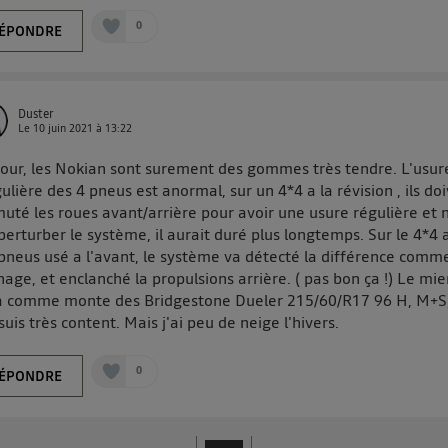
0
ÉPONDRE
Duster
Le
10 juin 2021
à
13:22
our, les Nokian sont surement des gommes très tendre. L'usur
gulière des 4 pneus est anormal, sur un 4*4 a la révision , ils do
uté les roues avant/arrière pour avoir une usure régulière et 
perturber le système, il aurait duré plus longtemps. Sur le 4*4 
pneus usé a l'avant, le système va détecté la différence comm
nage, et enclanché la propulsions arrière. ( pas bon ça !) Le mi
a comme monte des Bridgestone Dueler 215/60/R17 96 H, M+S
 suis très content. Mais j'ai peu de neige l'hivers.
0
ÉPONDRE