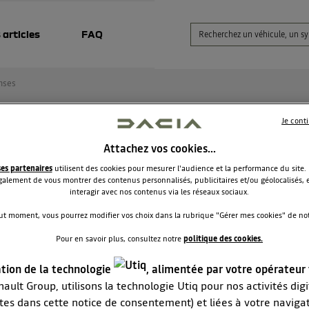
 articles
FAQ
nses
Je cont
aisons nokian
Attachez vos cookies…
ses partenaires
utilisent des cookies pour mesurer l'audience et la performance du site.
ericdan
alement de vous montrer des contenus personnalisés, publicitaires et/ou géolocalisés, e
Le
8 juin 2021
à
21:01
interagir avec nos contenus via les réseaux sociaux.
our
ut moment, vous pourrez modifier vos choix dans la rubrique "Gérer mes cookies" de notr
 4 pneus nokian weatherproof, sur un duster dci 4/4.Mespneus 
Pour en savoir plus, consultez notre
politique des cookies.
 morts à 12000 kms les arrière sont à 7 mm.
is vu ça , je roule en montagne mais la ça me dépasse,
ation de la technologie
, alimentée par votre opérateur
édemment des michelin alpin ont fait 20000 kms mais c'était 
s 100 % hiver.
ault Group, utilisons la technologie Utiq pour nos activités digit
erait pas un peu surcoté ces nokian !
tes dans cette notice de consentement) et liées à votre naviga