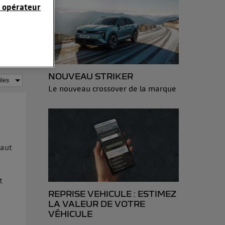
 opérateur
sonnelles en
e adresse IP
éphone).
NOUVEAU STRIKER
 personnes
Le nouveau crossover de la marque
r le même
es du foyer ayant
isateur du mobile.
d’Utiq
("
faut
ur plus
s données
t
REPRISE VEHICULE : ESTIMEZ
LA VALEUR DE VOTRE
VÉHICULE