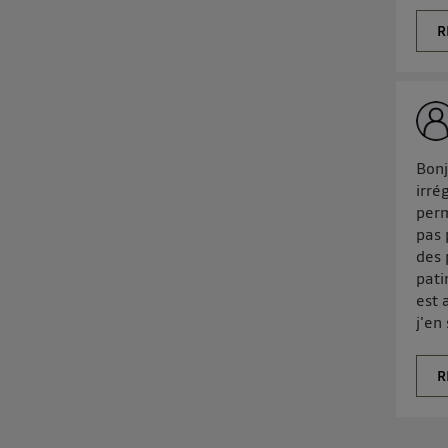
R
Bonj
irré
perm
pas 
des 
pati
est 
j'en
R