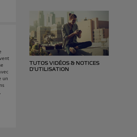
e
ivent
TUTOS VIDÉOS & NOTICES
ne
D’UTILISATION
avec
e un
ens
,