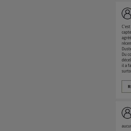
d'infor
C'est
capte
agréé
récem
Duste
Du co
décel
il a 
surto
R
aucun