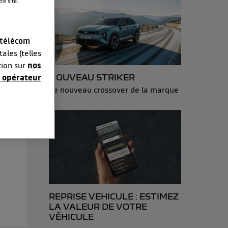
e site.
 télécom
ales (telles
tion sur
nos
 opérateur
NOUVEAU STRIKER
Le nouveau crossover de la marque
sonnelles en
e adresse IP
éphone).
 personnes
r le même
es du foyer ayant
REPRISE VEHICULE : ESTIMEZ
isateur du mobile.
LA VALEUR DE VOTRE
d’Utiq
("
VÉHICULE