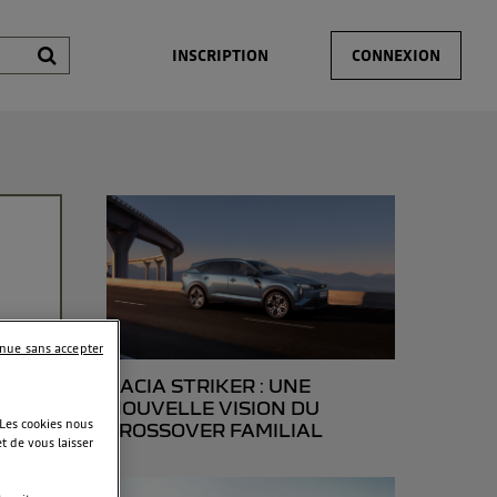
INSCRIPTION
CONNEXION
inue sans accepter
DACIA STRIKER : UNE
NOUVELLE VISION DU
 Les cookies nous
CROSSOVER FAMILIAL
t de vous laisser