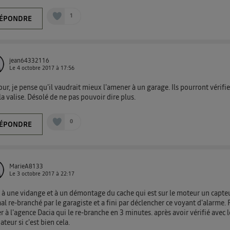
1
ÉPONDRE
jean64332116
Le
4 octobre 2017
à
17:56
ur, je pense qu'il vaudrait mieux l'amener à un garage. Ils pourront vérifie
la valise. Désolé de ne pas pouvoir dire plus.
0
ÉPONDRE
MarieA8133
Le
3 octobre 2017
à
22:17
 à une vidange et à un démontage du cache qui est sur le moteur un capte
al re-branché par le garagiste et a fini par déclencher ce voyant d'alarme. 
r à l'agence Dacia qui le re-branche en 3 minutes. après avoir vérifié avec 
ateur si c'est bien cela.