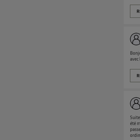
R
Bonjo
avec 
R
Suite
été m
passe
ordin