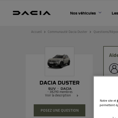
Nos véhicules
Les
Accueil
Communauté Dacia Duster
Questions/Répo
Aid
bonj
DACIA DUSTER
Le vo
SUV
DACIA
Quoi 
-
38290
membres
Voir la description
Merci
Notre site et
Dacia Duster - L'authentique SUV
permettent ég
POSEZ UNE QUESTION