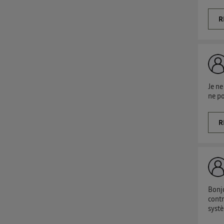
R
Je ne
ne po
R
Bonjo
contr
systè