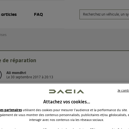
 articles
FAQ
nses
e de réparation
Ali mondhri
Le
30 septembre 2017
à
20:13
our
Je cont
yant de témoin de défaillance électronique s'allume .
faire
Attachez vos cookies…
ses partenaires
utilisent des cookies pour mesurer l'audience et la performance du site.
alement de vous montrer des contenus personnalisés, publicitaires et/ou géolocalisés, e
interagir avec nos contenus via les réseaux sociaux.
RÉPONDRE
2