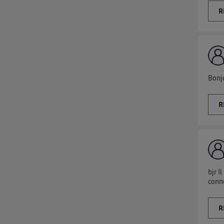
R
Bonjo
R
bjr I
conne
R