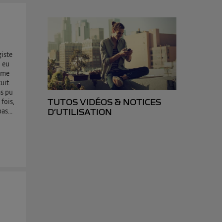
ur plus
s données
giste
i eu
ième
uit.
as pu
 fois,
TUTOS VIDÉOS & NOTICES
as...
D’UTILISATION