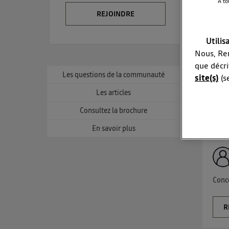
À to
REJOINDRE
Consul
Utilis
Nous, Ren
que décri
Les questions de la communauté
site(s)
(s
Une s
Les articles
La techno
Consultez la brochure
R
Elle utili
En savoir plus
et un
L'ident
utilis
Conce
Pour une
Pour une
c
R
Vous 