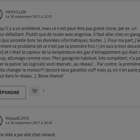
") ou via la page « gérer Utiq » en bas de ce site. Po
mations, veuillez consulter
la Politique d'information sur le
MERVILLON
personnelles d'Utiq
.
Le
30 septembre 2017
à
22:07
 qu'il y a un problème, mais ce n'est peut-être pas grand chose, par ex. un
ur défaillant. Plutôt que de rouler avec angoisse, il faut aller chez un gara
 (qui possède donc les données informatiques, toutes...). Pour ma part, j'a
ment ce problème (et ce n'est pas la première fois ! j'en suis à mon deux
r) et c'était le capteur de la température des gaz d'échappement qui était c
up, allumage comme vous. Mon garagiste habituel, très compétent, n'a p
er la panne: les logiciels sont réservés...au réseau!... Par contre, la première
fallu changer le moteur!!! (encore sous garantie: ouf! mais ça, on n'en parle p
ut dans le réseau...). Bone chance!
1
ÉPONDRE
RenaudC2955
Le
30 septembre 2017
à
20:43
e idée a par allé chez renault