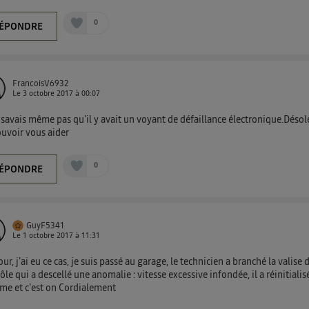
0
ÉPONDRE
FrancoisV6932
Le
3 octobre 2017
à
00:07
 savais même pas qu'il y avait un voyant de défaillance électronique.Désol
uvoir vous aider
0
ÉPONDRE
GuyF5341
Le
1 octobre 2017
à
11:31
ur, j'ai eu ce cas, je suis passé au garage, le technicien a branché la valise 
ôle qui a descellé une anomalie : vitesse excessive infondée, il a réinitialis
me et c'est on Cordialement