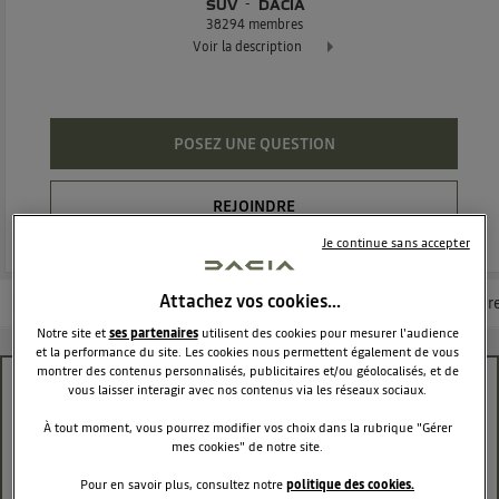
SUV
DACIA
38294
membres
Voir la description
Dacia Duster - L'authentique SUV
POSEZ UNE QUESTION
REJOINDRE
Je continue sans accepter
Attachez vos cookies…
Les questions de la communauté
Les articles
Consultez la brochur
Notre site et
ses partenaires
utilisent des cookies pour mesurer l'audience
et la performance du site. Les cookies nous permettent également de vous
montrer des contenus personnalisés, publicitaires et/ou géolocalisés, et de
antibrouillard
vous laisser interagir avec nos contenus via les réseaux sociaux.
À tout moment, vous pourrez modifier vos choix dans la rubrique "Gérer
lolo 45
mes cookies" de notre site.
Le
1 octobre 2017
à
16:47
Pour en savoir plus, consultez notre
politique des cookies.
Bonjour