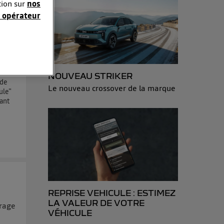
tion sur
nos
 opérateur
sonnelles en
e adresse IP
éphone).
NOUVEAU STRIKER
ode
 personnes
Le nouveau crossover de la marque
ule"
r le même
sant
es du foyer ayant
isateur du mobile.
d’Utiq
("
ur plus
s données
REPRISE VEHICULE : ESTIMEZ
LA VALEUR DE VOTRE
arage
VÉHICULE