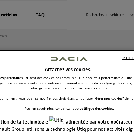
 articles
FAQ
nses
Je cont
e authentification
Attachez vos cookies…
Toscane
ses partenaires
utilisent des cookies pour mesurer l'audience et la performance du site.
Le
19 février 2025
à
20:25
alement de vous montrer des contenus personnalisés, publicitaires et/ou géolocalisés, e
interagir avec nos contenus via les réseaux sociaux.
our,
oiture a eu un problème de batterie j'ai réussie à régler le
ut moment, vous pourrez modifier vos choix dans la rubrique "Gérer mes cookies" de notr
lème mais maintenant la voiture me demande un code
Pour en savoir plus, consultez notre
politique des cookies.
hentification, ou le trouver s'il vous plaît ?
ation de la technologie
, alimentée par votre opérateur
ault Group, utilisons la technologie Utiq pour nos activités digit
RÉPONDRE
0