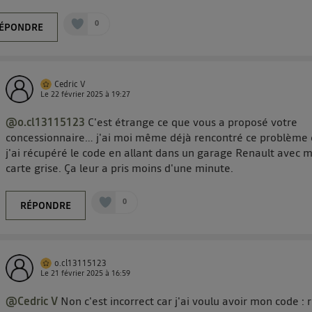
0
ÉPONDRE
Cedric V
Le
22 février 2025
à
19:27
@o.cl13115123
C'est étrange ce que vous a proposé votre
concessionnaire… j'ai moi même déjà rencontré ce problème 
j'ai récupéré le code en allant dans un garage Renault avec 
carte grise. Ça leur a pris moins d'une minute.
0
RÉPONDRE
o.cl13115123
Le
21 février 2025
à
16:59
@Cedric V
Non c'est incorrect car j'ai voulu avoir mon code : 