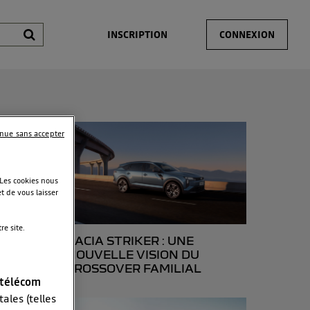
INSCRIPTION
CONNEXION
inue sans accepter
 Les cookies nous
t de vous laisser
e site.
DACIA STRIKER : UNE
NOUVELLE VISION DU
CROSSOVER FAMILIAL
 télécom
ales (telles