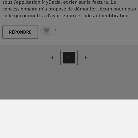
sous l'application MyDacia, et rien sur la facture. Le
concessionnaire m'a proposé de démonter l'écran pour noter
code qui permettra d'avoir enfin ce code authentification
1
RÉPONDRE
1