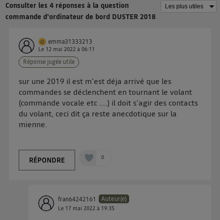
Consulter les 4 réponses à la question
même identifiant. En général :
commande d'ordinateur de bord DUSTER 2018
Pour une
connexion foyer
(ex : Wi-Fi), la personnalisation sera basée
sur la navigation des membres du foyer ayant consentis.
Pour une
connexion mobile
, la personnalisation sera basée
uniquement sur la navigation de l'utilisateur du mobile.
emma31333213
Le
12 mai 2022
à
06:11
Vous pouvez à tout moment retirer ce consentement
Réponse jugée utile
sur
le portail d’Utiq
("
") ou via la page
« gérer Utiq » en bas de ce site. Pour plus
sur une 2019 il est m'est déja arrivé que les
d'informations, veuillez consulter
la Politique
commandes se déclenchent en tournant le volant
d'information sur les données personnelles
(commande vocale etc ....) il doit s'agir des contacts
d'Utiq
.
du volant, ceci dit ça reste anecdotique sur la
mienne.
0
RÉPONDRE
Auteur(e)
fran64242161
Le
17 mai 2022
à
19:35