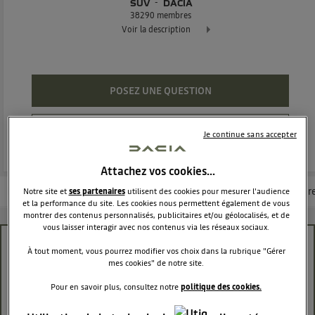
SUV
DACIA
38290
membres
Voir la description
Dacia Duster - L'authentique SUV
POSEZ UNE QUESTION
REJOINDRE
Je continue sans accepter
Attachez vos cookies…
Les questions de la communauté
Les articles
Consultez la brochur
Notre site et
ses partenaires
utilisent des cookies pour mesurer l'audience
et la performance du site. Les cookies nous permettent également de vous
montrer des contenus personnalisés, publicitaires et/ou géolocalisés, et de
vous laisser interagir avec nos contenus via les réseaux sociaux.
commande d'ordinateur de bord DUSTER 2018
À tout moment, vous pourrez modifier vos choix dans la rubrique "Gérer
mes cookies" de notre site.
fran64242161
Le
11 mai 2022
à
18:25
Pour en savoir plus, consultez notre
politique des cookies.
Question résolue