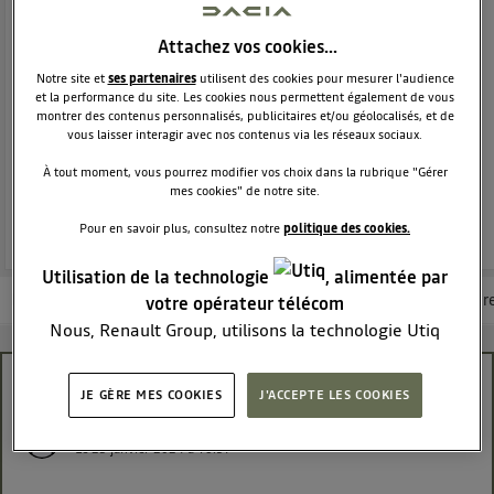
SUV
DACIA
38289
membres
Attachez vos cookies…
Voir la description
Notre site et
ses partenaires
utilisent des cookies pour mesurer l'audience
Dacia Duster - L'authentique SUV
et la performance du site. Les cookies nous permettent également de vous
montrer des contenus personnalisés, publicitaires et/ou géolocalisés, et de
vous laisser interagir avec nos contenus via les réseaux sociaux.
POSEZ UNE QUESTION
À tout moment, vous pourrez modifier vos choix dans la rubrique "Gérer
mes cookies" de notre site.
REJOINDRE
Pour en savoir plus, consultez notre
politique des cookies.
Utilisation de la technologie
, alimentée par
Les questions de la communauté
Les articles
Consultez la brochur
votre opérateur télécom
Nous, Renault Group, utilisons la technologie Utiq
pour nos activités digitales (telles que décrites dans
cette notice de consentement) et liées à votre
démontage gicleur lave glace arrière
JE GÈRE MES COOKIES
J'ACCEPTE LES COOKIES
navigation sur
nos site(s)
(seulement si vous utilisez
jean55511312
une connexion internet fournie par
un opérateur
Le
23 janvier 2024
à
16:57
télécom participant
et que vous consentez sur
chaque site).