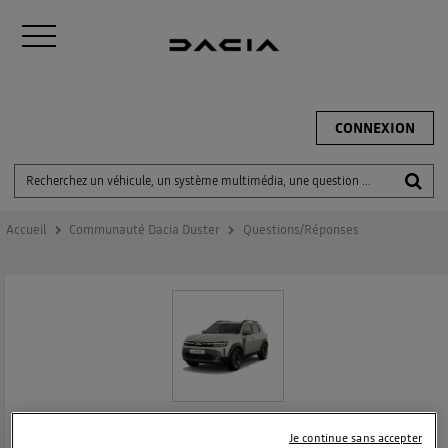
CONNEXION
Accueil
Communauté Dacia Duster
Questions/Réponses
DACIA DUSTER
Je continue sans accepter