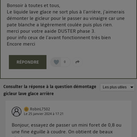
Bonsoir à toutes et tous,
La technologie Utiq a été conçue pour la protection
Le liquide lave glace ne sort plus à l'arrière, j'aimerais
de vos données personnelles en vous offrant choix et
démonter le gicleur pour le passer au vinaigre car une
contrôle.
pate blanche a légèrement coulée puis plus rien.
Elle utilise un identifiant créé par votre opérateur
merci pour votre aaide DUSTER phase 3.
télécom basé sur votre adresse IP et une référence
pour info ceux de l'avant fonctionnent très bien
de votre contrat internet (ex : votre numéro de
Encore merci
téléphone).
L'identifiant est associé à votre connexion internet.
RÉPONDRE
0
Ainsi, toutes les personnes utilisant la même
connexion et ayant consenties se verront attribuer le
même identifiant. En général :
Pour une
connexion foyer
(ex : Wi-Fi), la personnalisation sera basée
Consulter la réponse à la question démontage
sur la navigation des membres du foyer ayant consentis.
gicleur lave glace arrière
Pour une
connexion mobile
, la personnalisation sera basée
uniquement sur la navigation de l'utilisateur du mobile.
Vous pouvez à tout moment retirer ce consentement
RobinL7502
Le
25 janvier 2024
à
17:21
sur
le portail d’Utiq
("
") ou via la page
« gérer Utiq » en bas de ce site. Pour plus
Bonjour, essayez de passer un mini foret de 0,8 ou
d'informations, veuillez consulter
la Politique
une fine éguille à coudre. On obtient de beaux