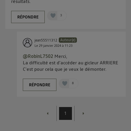
résultats.
d'information sur les données personnelles
d'Utiq
.
3
RÉPONDRE
Auteur(e)
jean55511312
Le
29 janvier 2024
à
11:23
@RobinL7502
Merci,
La difficulté est d'accéder au gicleur ARRIERE
C'est pour cela que je veux le démonter.
8
RÉPONDRE
1