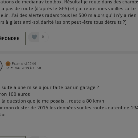
cations de medianav toolbox. Résultat je roule dans des champ
'y a pas de route (d'après le GPS) et j'ai repris mes vieilles carte
elin. J'ai des alertes radars tous les 500 m alors qu'il n'y a rien 
rs à gilets anti-solidarité les ont peut-être tous détruits ?)
0
ÉPONDRE
FrancoisJ4244
Le
21 mai 2019
à
15:50
t suite a une mise a jour faite par un garage ?
ron 100 euros
t la question que je me posais .. route a 80 km/h
ur mon duster de 2015 les données sur les routes datent de 194
dur