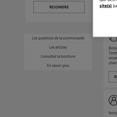
site(s)
(s
REJOINDRE
Consul
La techno
alerte
Elle utili
et un
Les questions de la communauté
L'ident
Les articles
Bonj
utilis
Tomto
Consultez la brochure
mises
Pour une
champ
En savoir plus
Pour une
c
Vous 
R
d'infor
bonj