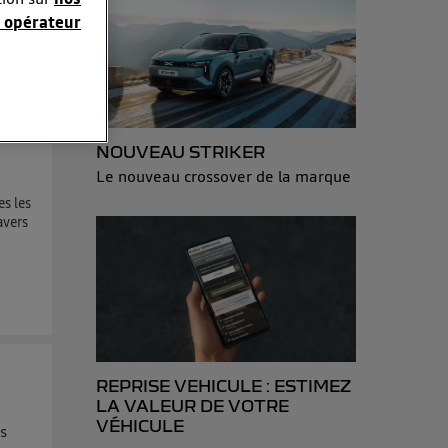
 opérateur
sonnelles en
e adresse IP
éphone).
NOUVEAU STRIKER
 personnes
Le nouveau crossover de la marque
r le même
es les
avers
es du foyer ayant
isateur du mobile.
d’Utiq
("
ur plus
s données
REPRISE VEHICULE : ESTIMEZ
LA VALEUR DE VOTRE
VÉHICULE
es