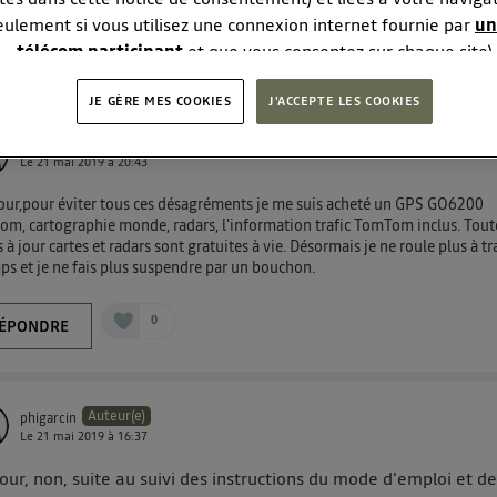
eulement si vous utilisez une connexion internet fournie par
un
télécom participant
et que vous consentez sur chaque site).
ter les 3 réponses à la question GPS info trafic et
logie Utiq a été conçue pour la protection de vos données per
s
JE GÈRE MES COOKIES
vous offrant choix et contrôle.
J'ACCEPTE LES COOKIES
se un identifiant créé par votre opérateur télécom basé sur votr
Ikarex
e référence de votre contrat internet (ex : votre numéro de tél
Le
21 mai 2019
à
20:43
ifiant est associé à votre connexion internet. Ainsi, toutes les
our,pour éviter tous ces désagréments je me suis acheté un GPS GO6200
ant la même connexion et ayant consenties se verront attribue
m, cartographie monde, radars, l'information trafic TomTom inclus. Tout
identifiant. En général :
 à jour cartes et radars sont gratuites à vie. Désormais je ne roule plus à tr
connexion foyer
(ex : Wi-Fi), la personnalisation sera basée sur la navigation des membr
s et je ne fais plus suspendre par un bouchon.
consentis.
onnexion mobile
, la personnalisation sera basée uniquement sur la navigation de l'util
pouvez à tout moment retirer ce consentement sur
le portail 
0
ÉPONDRE
") ou via la page « gérer Utiq » en bas de ce site. Po
mations, veuillez consulter
la Politique d'information sur le
personnelles d'Utiq
.
Auteur(e)
phigarcin
Le
21 mai 2019
à
16:37
our, non, suite au suivi des instructions du mode d'emploi et d