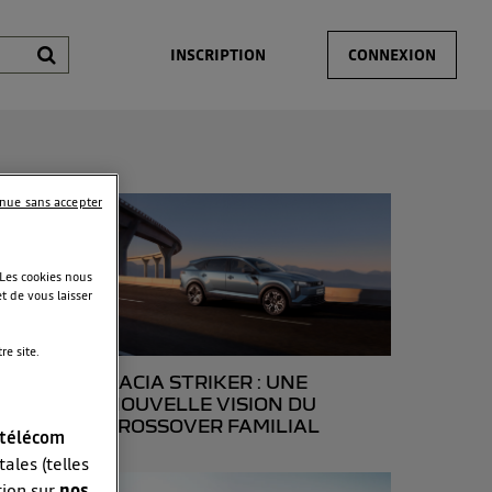
INSCRIPTION
CONNEXION
inue sans accepter
 Les cookies nous
t de vous laisser
e site.
ns
DACIA STRIKER : UNE
NOUVELLE VISION DU
CROSSOVER FAMILIAL
 télécom
ales (telles
tion sur
nos