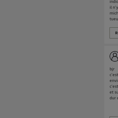
indi
il n
mich
tueu
R
bjr
c'es
envi
c'es
et s
dur 