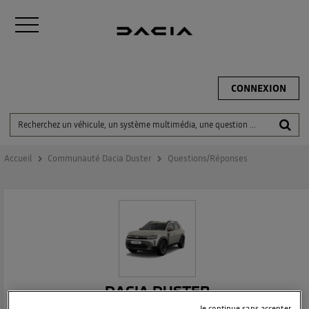
CONNEXION
Accueil
Communauté Dacia Duster
Questions/Réponses
DACIA DUSTER
Je continue sans accepter