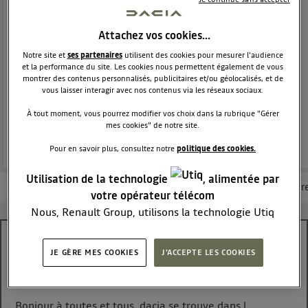
SUV
DACIA
38289
membres
Voir la description
Attachez vos cookies…
Notre site et
ses partenaires
utilisent des cookies pour mesurer l'audience
Dacia Duster - L'authentique SUV
et la performance du site. Les cookies nous permettent également de vous
montrer des contenus personnalisés, publicitaires et/ou géolocalisés, et de
POSEZ UNE QUESTION
vous laisser interagir avec nos contenus via les réseaux sociaux.
À tout moment, vous pourrez modifier vos choix dans la rubrique "Gérer
mes cookies" de notre site.
REJOINDRE
Pour en savoir plus, consultez notre
politique des cookies.
Utilisation de la technologie
, alimentée par
Les questions de la communauté
Les articles
Consultez la brochur
votre opérateur télécom
Nous, Renault Group, utilisons la technologie Utiq
pour nos activités digitales (telles que décrites dans
Impossibilite de refaire une cle
cette notice de consentement) et liées à votre
JE GÈRE MES COOKIES
J'ACCEPTE LES COOKIES
navigation sur
nos site(s)
(seulement si vous utilisez
MapieSte
une connexion internet fournie par
un opérateur
Le
14 mars 2021
à
13:29
télécom participant
et que vous consentez sur
Bonjour à toutes et tous, dacia se trouve dans l