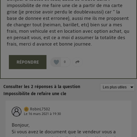
chaque site).
impossibilite de me faire une cle a partir de ma carte
La technologie Utiq a été conçue pour la protection
grise (je precise avoir perdu le doublevaussi) car " la
de vos données personnelles en vous offrant choix et
base de donnee est erronee), aussi me ils me proposent
contrôle.
de changer tout (neiman, barillet, etc) bien sur a mes
Elle utilise un identifiant créé par votre opérateur
frais, mon vehicule est en location avec option achat, qu
en pensait vous, est ce a moi d assumer la totalite des
télécom basé sur votre adresse IP et une référence
frais, merci d avance et bonne journee.
de votre contrat internet (ex : votre numéro de
téléphone).
L'identifiant est associé à votre connexion internet.
RÉPONDRE
0
Ainsi, toutes les personnes utilisant la même
connexion et ayant consenties se verront attribuer le
même identifiant. En général :
Consulter les 2 réponses à la question
Pour une
connexion foyer
(ex : Wi-Fi), la personnalisation sera basée
Impossibilite de refaire une cle
sur la navigation des membres du foyer ayant consentis.
Pour une
connexion mobile
, la personnalisation sera basée
uniquement sur la navigation de l'utilisateur du mobile.
RobinL7502
Vous pouvez à tout moment retirer ce consentement
Le
16 mars 2021
à
19:30
sur
le portail d’Utiq
("
") ou via la page
Bonjour,
« gérer Utiq » en bas de ce site. Pour plus
Si vous avez le document que le vendeur vous a
d'informations, veuillez consulter
la Politique