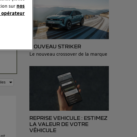
 vu
tion sur
nos
rche
 opérateur
a
sonnelles en
es !
ous
e adresse IP
NOUVEAU STRIKER
éphone).
Le nouveau crossover de la marque
 personnes
r le même
es du foyer ayant
isateur du mobile.
d’Utiq
("
ur plus
s données
REPRISE VEHICULE : ESTIMEZ
a
LA VALEUR DE VOTRE
VÉHICULE
ent