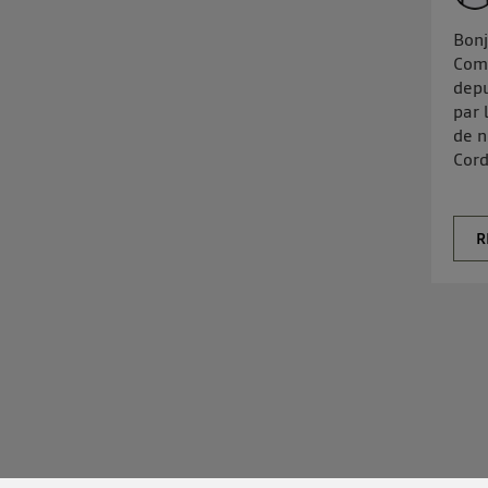
Bonj
Comm
depu
par 
de n
Cord
R