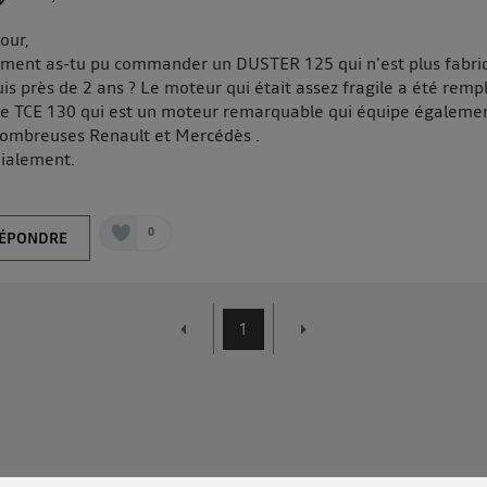
our,
ent as-tu pu commander un DUSTER 125 qui n'est plus fabri
is près de 2 ans ? Le moteur qui était assez fragile a été remp
le TCE 130 qui est un moteur remarquable qui équipe égaleme
ombreuses Renault et Mercédès .
ialement.
0
ÉPONDRE
1