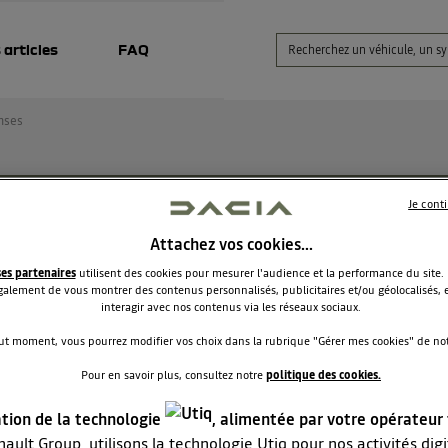
 articles
FAQ
nses
Je cont
5 E10 est prévu pour les Dacia 125, ou que le 95 qui
mence à disparaitre ?
Attachez vos cookies…
ses partenaires
utilisent des cookies pour mesurer l'audience et la performance du site.
lesage
alement de vous montrer des contenus personnalisés, publicitaires et/ou géolocalisés, e
Le
12 juillet 2020
à
21:29
interagir avec nos contenus via les réseaux sociaux.
our,
ut moment, vous pourrez modifier vos choix dans la rubrique "Gérer mes cookies" de notr
e suis laisser dire en commandant un Duster 125 que les mote
très fragiles, (il faut faires tourner au ralenti au moins 2 minu
Pour en savoir plus, consultez notre
politique des cookies.
t de partir pour que l'huile rentre bien dans les coussinets de
les et l'arbre à came qui fait fonctionner les soupapes), dont
ation de la technologie
, alimentée par votre opérateur
ieurs ont déjà cassés les moteurs avec les kits éthanols pour le
ault Group, utilisons la technologie Utiq pour nos activités digit