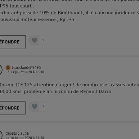
P95 tout court .
arburant possède 10% de Bioéthanol , il n'a aucune incidence 
nouveaux moteur essence , Bjr .Ph
1
ÉPONDRE
JeanclaudeP9495
Le
13 juillet 2020
à
13:10
Moteur TCE 125,attention,danger ! de nombreuses casses autou
0000 kms. problème archi connu de REnault Dacia
1
ÉPONDRE
debats.claude
Le
16 juillet 2020
à
17:50