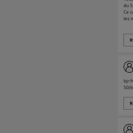
du S
Ce c
les 
R
bjr:
50/6
R