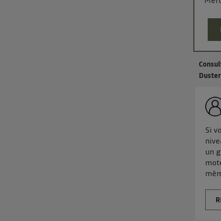
Merc
Consul
Duster
Si v
nive
un g
mote
même
R