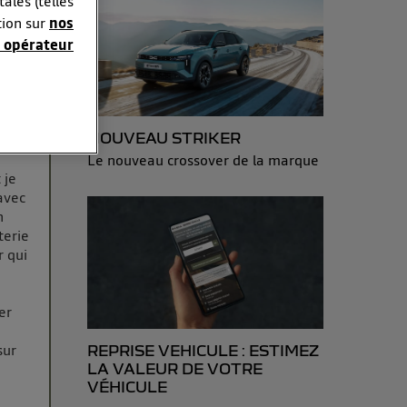
ales (telles
t un
tion sur
nos
 opérateur
ion,
ifie
peu.
sonnelles en
out
e adresse IP
NOUVEAU STRIKER
éphone).
Le nouveau crossover de la marque
 personnes
 je
r le même
avec
n
terie
es du foyer ayant
r qui
isateur du mobile.
d’Utiq
("
er
ur plus
s données
sur
REPRISE VEHICULE : ESTIMEZ
LA VALEUR DE VOTRE
VÉHICULE