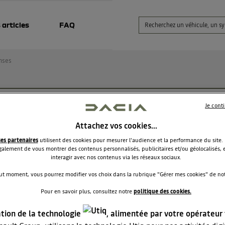
 articles
FAQ
nses
blème Démarrage Duster 2 Prestige 1.3l 130ch (2019)
Je cont
Attachez vos cookies…
JA2B
Le
19 février 2025
à
10:39
ses partenaires
utilisent des cookies pour mesurer l'audience et la performance du site.
alement de vous montrer des contenus personnalisés, publicitaires et/ou géolocalisés, e
our à tous,
interagir avec nos contenus via les réseaux sociaux.
 un problème étrange avec mon Duster 2 Prestige 1.3l 130ch de
ut moment, vous pourrez modifier vos choix dans la rubrique "Gérer mes cookies" de notr
 (révisée chaque année dernière révision datant d'il y a un moi
atterie changée il y a un peu plus d'un an) et j'aurais besoin de 
Pour en savoir plus, consultez notre
politique des cookies.
tre jour, je rentre dans mon véhicule, tout s'allume normaleme
ation de la technologie
, alimentée par votre opérateur
 plus rien. J'ouvre le capot et en appuyant légèrement sur la co