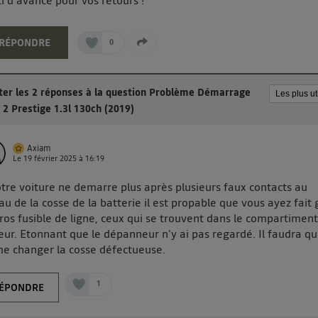
i d'avance pour vos retours !
RÉPONDRE
0
ter les 2 réponses à la question Problème Démarrage
 2 Prestige 1.3l 130ch (2019)
Axiam
Le
19 février 2025
à
16:19
otre voiture ne demarre plus après plusieurs faux contacts au
au de la cosse de la batterie il est propable que vous ayez fait g
ros fusible de ligne, ceux qui se trouvent dans le compartimen
ur. Etonnant que le dépanneur n'y ai pas regardé. Il faudra q
 changer la cosse défectueuse.
1
ÉPONDRE