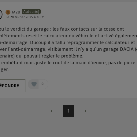
Auteur(e)
JA2B
Le
20 février 2025
à
18:21
 eu le verdict du garage : les faux contacts sur la cosse ont
lètements reset le calculateur du véhicule et activé égalemen
ti-démarrage. Ducoup il a fallu reprogrammer le calculateur et
ver l'anti-démarrage, visiblement il n'y a qu'un garage DACIA 
enaire) qui pouvait régler le problème.
 embêtant mais juste le cout de la main d'œuvre, pas de pièce
ger.
0
ÉPONDRE
1