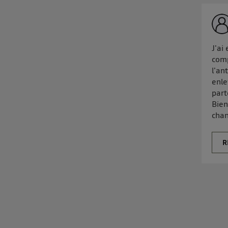
J'ai
comp
l'an
enle
part
Bien
chan
R