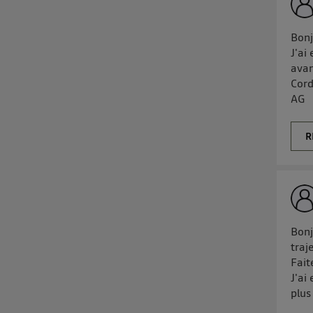
Bonj
J'ai
avan
Cord
AG
R
Bonj
traj
Fait
J'ai
plus