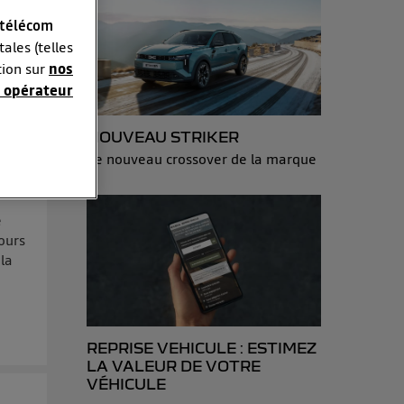
 télécom
ales (telles
tion sur
nos
 opérateur
sonnelles en
NOUVEAU STRIKER
Le nouveau crossover de la marque
e adresse IP
éphone).
 personnes
e
ours
r le même
 la
es du foyer ayant
isateur du mobile.
d’Utiq
("
REPRISE VEHICULE : ESTIMEZ
ur plus
LA VALEUR DE VOTRE
s données
VÉHICULE