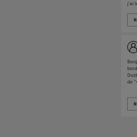
j'ai
R
Bonj
bord
Dust
de "
R