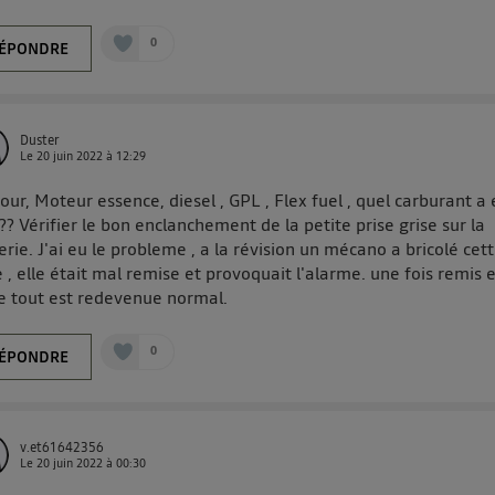
0
ÉPONDRE
Duster
Le
20 juin 2022
à
12:29
our, Moteur essence, diesel , GPL , Flex fuel , quel carburant a 
?? Vérifier le bon enclanchement de la petite prise grise sur la
erie. J'ai eu le probleme , a la révision un mécano a bricolé cet
e , elle était mal remise et provoquait l'alarme. une fois remis 
e tout est redevenue normal.
0
ÉPONDRE
v.et61642356
Le
20 juin 2022
à
00:30