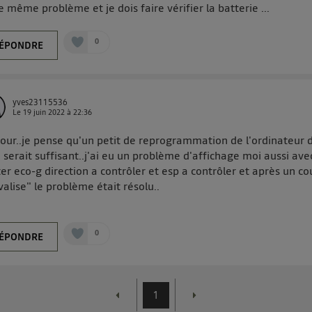
 le même problème et je dois faire vérifier la batterie ...
0
ÉPONDRE
yves23115536
Le
19 juin 2022
à
22:36
our..je pense qu'un petit de reprogrammation de l'ordinateur 
 serait suffisant..j'ai eu un problème d'affichage moi aussi ave
er eco-g direction a contrôler et esp a contrôler et après un c
valise" le problème était résolu..
0
ÉPONDRE
1