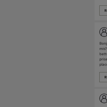
R
Bonj
mis?
batt
pris
plac
R