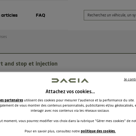
 articles
FAQ
nses
t and stop et injection
Valentin21
Je cont
Le
19 juin 2022
à
21:29
Attachez vos cookies…
tion résolue
ses partenaires
utilisent des cookies pour mesurer l'audience et la performance du site.
our, depuis hier après un trajet de 600 km mon duster de 201
alement de vous montrer des contenus personnalisés, publicitaires et/ou géolocalisés, e
ue start and stop a controler et injection a controler. Mais ses
interagir avec nos contenus via les réseaux sociaux.
ages apparaissent et disparaissent tout le temps. Est-ce que
qun aurait une idée d'ou cela pourrait venir? merci
ut moment, vous pourrez modifier vos choix dans la rubrique "Gérer mes cookies" de notr
Pour en savoir plus, consultez notre
politique des cookies.