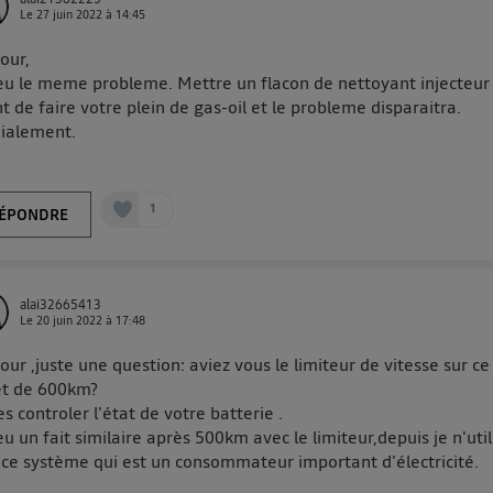
Le
27 juin 2022
à
14:45
our,
 eu le meme probleme. Mettre un flacon de nettoyant injecteur
t de faire votre plein de gas-oil et le probleme disparaitra.
ialement.
1
ÉPONDRE
alai32665413
Le
20 juin 2022
à
17:48
our ,juste une question: aviez vous le limiteur de vitesse sur ce
et de 600km?
es controler l'état de votre batterie .
 eu un fait similaire après 500km avec le limiteur,depuis je n'util
 ce système qui est un consommateur important d'électricité.