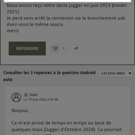
Nous avons reçu notre dacia jogger en.juin 2023 (model
télécom participant
et que vous consentez sur
2021).
chaque site).
Je perd sans arrêt la connexion via le branchement usb.
La technologie Utiq a été conçue pour la protection
Avez-vous le même soucis.
de vos données personnelles en vous offrant choix et
merci
contrôle.
Elle utilise un identifiant créé par votre opérateur
télécom basé sur votre adresse IP et une référence
RÉPONDRE
0
de votre contrat internet (ex : votre numéro de
téléphone).
L'identifiant est associé à votre connexion internet.
Consulter les 3 réponses à la question Android
Ainsi, toutes les personnes utilisant la même
auto
connexion et ayant consenties se verront attribuer le
même identifiant. En général :
Dakh
Pour une
connexion foyer
(ex : Wi-Fi), la personnalisation sera basée
Le
19 mai 2026
à
01:08
sur la navigation des membres du foyer ayant consentis.
Pour une
connexion mobile
, la personnalisation sera basée
Bonjour,
uniquement sur la navigation de l'utilisateur du mobile.
Vous pouvez à tout moment retirer ce consentement
Ca m'est arrivé de temps en temps au bout de
sur
le portail d’Utiq
("
") ou via la page
quelques mois (Jogger d'Octobre 2024). Ca pourrait