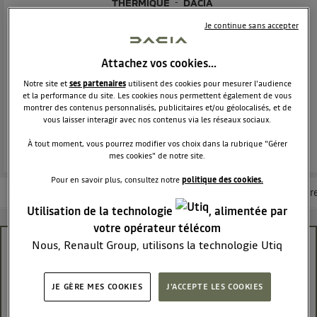
THERMIQUE
DACIA
2234
membres
Je continue sans accepter
Voir la description
Dacia Jogger - La familiale 7 places réinvenée
Attachez vos cookies…
Notre site et
ses partenaires
utilisent des cookies pour mesurer l'audience
POSEZ UNE QUESTION
et la performance du site. Les cookies nous permettent également de vous
montrer des contenus personnalisés, publicitaires et/ou géolocalisés, et de
vous laisser interagir avec nos contenus via les réseaux sociaux.
REJOINDRE
À tout moment, vous pourrez modifier vos choix dans la rubrique "Gérer
mes cookies" de notre site.
Pour en savoir plus, consultez notre
politique des cookies.
Les questions de la communauté
Les articles
Consultez la brochur
Utilisation de la technologie
, alimentée par
votre opérateur télécom
Nous, Renault Group, utilisons la technologie Utiq
Android auto
pour nos activités digitales (telles que décrites dans
cette notice de consentement) et liées à votre
iesha29
JE GÈRE MES COOKIES
J'ACCEPTE LES COOKIES
Le
18 mai 2026
à
14:42
navigation sur
nos site(s)
(seulement si vous utilisez
une connexion internet fournie par
un opérateur
Bonjour a tous,