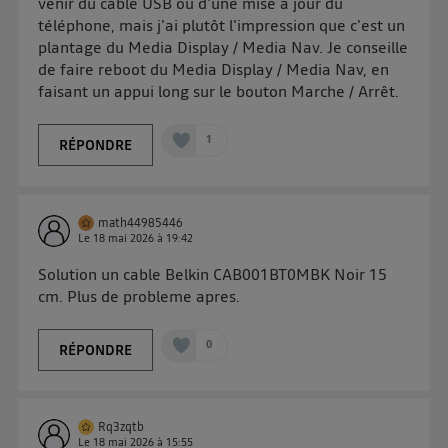
venir du câble USB ou d'une mise à jour du
« gérer Utiq » en bas de ce site. Pour plus
téléphone, mais j'ai plutôt l'impression que c'est un
d'informations, veuillez consulter
la Politique
plantage du Media Display / Media Nav. Je conseille
d'information sur les données personnelles
de faire reboot du Media Display / Media Nav, en
d'Utiq
.
faisant un appui long sur le bouton Marche / Arrêt.
1
RÉPONDRE
math44985446
Le
18 mai 2026
à
19:42
Solution un cable Belkin CAB001BT0MBK Noir 15
cm. Plus de probleme apres.
0
RÉPONDRE
Rq3zqtb
Le
18 mai 2026
à
15:55