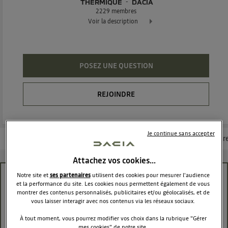
THERMIQUE
DACIA
2229
membres
Voir la description
Dacia Jogger - La familiale 7 places réinvenée
POSEZ UNE QUESTION
REJOINDRE
Je continue sans accepter
Les questions de la communauté
Les articles
Consultez la brochur
Attachez vos cookies…
Notre site et
ses partenaires
utilisent des cookies pour mesurer l'audience
passage vitesses jogger TCE110
et la performance du site. Les cookies nous permettent également de vous
montrer des contenus personnalisés, publicitaires et/ou géolocalisés, et de
jean36531346
vous laisser interagir avec nos contenus via les réseaux sociaux.
Le
10 janvier 2025
à
18:50
À tout moment, vous pourrez modifier vos choix dans la rubrique "Gérer
Bonjour à toutes et à tous ,j'ai un jogger TCE110 depuis
mes cookies" de notre site.