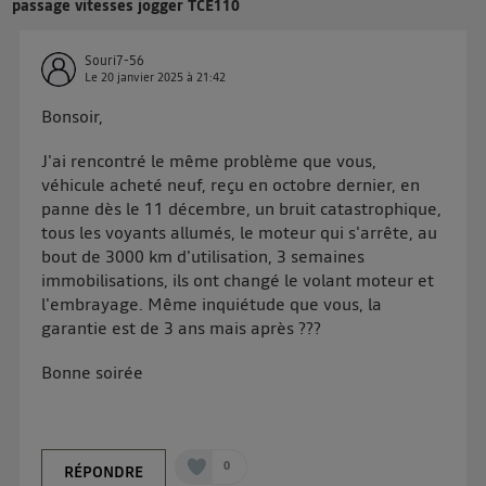
passage vitesses jogger TCE110
L'identifiant est associé à votre connexion internet.
Ainsi, toutes les personnes utilisant la même
Souri7-56
connexion et ayant consenties se verront attribuer le
Le
20 janvier 2025
à
21:42
même identifiant. En général :
Pour une
connexion foyer
(ex : Wi-Fi), la personnalisation sera basée
Bonsoir,
sur la navigation des membres du foyer ayant consentis.
Pour une
connexion mobile
, la personnalisation sera basée
J'ai rencontré le même problème que vous,
uniquement sur la navigation de l'utilisateur du mobile.
véhicule acheté neuf, reçu en octobre dernier, en
Vous pouvez à tout moment retirer ce consentement
panne dès le 11 décembre, un bruit catastrophique,
sur
le portail d’Utiq
("
") ou via la page
tous les voyants allumés, le moteur qui s'arrête, au
« gérer Utiq » en bas de ce site. Pour plus
bout de 3000 km d'utilisation, 3 semaines
d'informations, veuillez consulter
la Politique
immobilisations, ils ont changé le volant moteur et
d'information sur les données personnelles
l'embrayage. Même inquiétude que vous, la
d'Utiq
.
garantie est de 3 ans mais après ???
Bonne soirée
0
RÉPONDRE