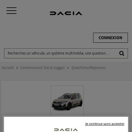
CONNEXION
Accueil
Communauté Dacia Jogger
Questions/Réponses
DACIA JOGGER
Je continue sans accepter