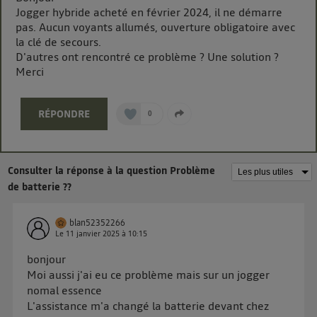
La technologie Utiq a été conçue pour la protection
Jogger hybride acheté en février 2024, il ne démarre
de vos données personnelles en vous offrant choix et
pas. Aucun voyants allumés, ouverture obligatoire avec
contrôle.
la clé de secours.
Elle utilise un identifiant créé par votre opérateur
D'autres ont rencontré ce problème ? Une solution ?
télécom basé sur votre adresse IP et une référence
Merci
de votre contrat internet (ex : votre numéro de
téléphone).
RÉPONDRE
0
L'identifiant est associé à votre connexion internet.
Ainsi, toutes les personnes utilisant la même
connexion et ayant consenties se verront attribuer le
même identifiant. En général :
Consulter la réponse à la question Problème
Pour une
connexion foyer
(ex : Wi-Fi), la personnalisation sera basée
de batterie ??
sur la navigation des membres du foyer ayant consentis.
Pour une
connexion mobile
, la personnalisation sera basée
uniquement sur la navigation de l'utilisateur du mobile.
blan52352266
Vous pouvez à tout moment retirer ce consentement
Le
11 janvier 2025
à
10:15
sur
le portail d’Utiq
("
") ou via la page
bonjour
« gérer Utiq » en bas de ce site. Pour plus
Moi aussi j'ai eu ce problème mais sur un jogger
nomal essence
d'informations, veuillez consulter
la Politique
L'assistance m'a changé la batterie devant chez
d'information sur les données personnelles