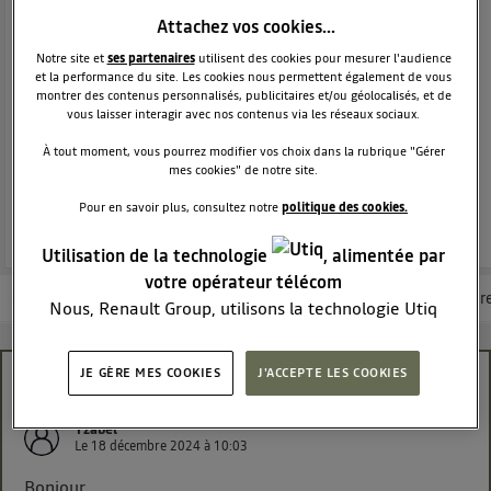
THERMIQUE
DACIA
Attachez vos cookies…
2229
membres
Voir la description
Notre site et
ses partenaires
utilisent des cookies pour mesurer l'audience
et la performance du site. Les cookies nous permettent également de vous
Dacia Jogger - La familiale 7 places réinvenée
montrer des contenus personnalisés, publicitaires et/ou géolocalisés, et de
vous laisser interagir avec nos contenus via les réseaux sociaux.
POSEZ UNE QUESTION
À tout moment, vous pourrez modifier vos choix dans la rubrique "Gérer
mes cookies" de notre site.
REJOINDRE
Pour en savoir plus, consultez notre
politique des cookies.
Utilisation de la technologie
, alimentée par
votre opérateur télécom
Les questions de la communauté
Les articles
Consultez la brochur
Nous, Renault Group, utilisons la technologie Utiq
pour nos activités digitales (telles que décrites dans
cette notice de consentement) et liées à votre
JE GÈRE MES COOKIES
J'ACCEPTE LES COOKIES
Problème de batterie ??
navigation sur
nos site(s)
(seulement si vous utilisez
une connexion internet fournie par
un opérateur
Yzabel
télécom participant
et que vous consentez sur
Le
18 décembre 2024
à
10:03
chaque site).
Bonjour